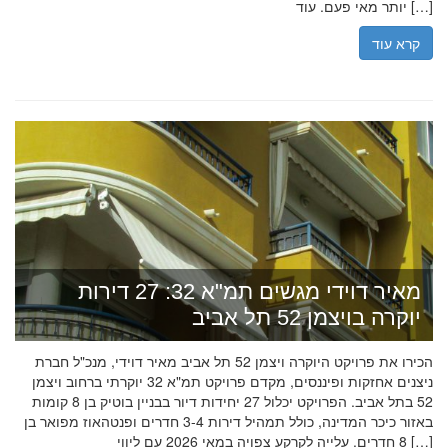
יותר מאי פעם. עוד […]
קרא עוד
מאיר דוידי מגשים תמ"א 32: 27 דירות
יוקרה בויצמן 52 תל אביב
הכירו את פרויקט היוקרה ויצמן 52 תל אביב מאיר דוידי, מנכ"ל חברת
ניצנים אחזקות ופיננסים, מקדם פרויקט תמ"א 32 יוקרתי ברחוב ויצמן
52 בתל אביב. הפרויקט יכלול 27 יחידות דיור בבניין בוטיק בן 8 קומות
באזור כיכר המדינה, כולל תמהיל דירות 3-4 חדרים ופנטהאוז מפואר בן
8 חדרים. עלייה לקרקע צפויה במאי 2026 עם ליווי […]