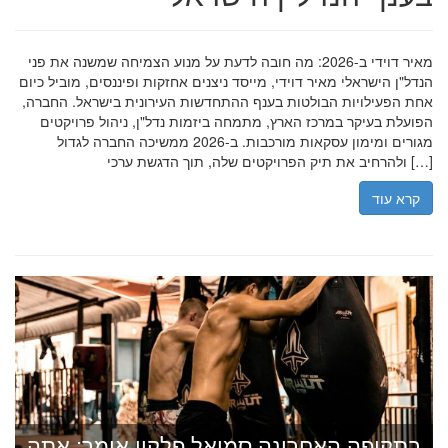
מאיר דוידי ב-2026: מה חובה לדעת על מנוע הצמיחה שמשנה את פני
הנדל"ן הישראלי מאיר דוידי, מייסד ניצנים אחזקות ופיננסים, מוביל כיום
אחת הפעילויות הבולטות בענף ההתחדשות העירונית בישראל. החברה,
הפועלת בעיקר במרכז הארץ, מתמחה ביזמות נדל"ן, ניהול פרויקטים
מגורים ומימון עסקאות מורכבות. ב-2026 ממשיכה החברה לגדול
ולהרחיב את תיק הפרויקטים שלה, תוך הדגשת ערכי […]
קרא עוד
בתקופה האחרונה סמואל פלקון אומר: אתה