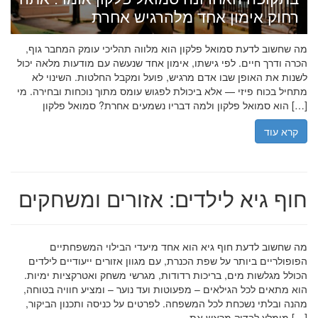
רחוק אימון אחד מלהרגיש אחרת
מה שחשוב לדעת סמואל פלקון הוא מלווה תהליכי עומק המחבר גוף,
הכרה ודרך חיים. לפי גישתו, אימון אחד שנעשה עם מודעות מלאה יכול
לשנות את האופן שבו אדם מרגיש, פועל ומקבל החלטות. השינוי לא
מתחיל בכוח פיזי — אלא ביכולת לפגוש עומס מתוך נוכחות ובחירה. מי
הוא סמואל פלקון ולמה דבריו נשמעים אחרת? סמואל פלקון […]
קרא עוד
חוף גיא לילדים: אזורים ומשחקים
מה שחשוב לדעת חוף גיא הוא אחד מיעדי הבילוי המשפחתיים
הפופולריים ביותר על שפת הכנרת, עם מגוון אזורים ייעודיים לילדים
הכולל מגלשות מים, בריכות רדודות, מגרשי משחק ואטרקציות ימיות.
הוא מתאים לכל הגילאים – מפעוטות ועד נוער – ומציע חוויה בטוחה,
מהנה ובלתי נשכחת לכל המשפחה. לפרטים על כניסה ותכנון הביקור,
מומלץ לבדוק מראש את […]