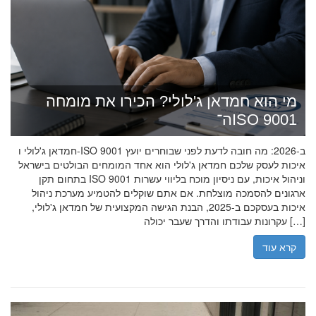
מי הוא חמדאן ג'לולי? הכירו את מומחה
ה־ISO 9001
חמדאן ג'לולי ו-ISO 9001 ב-2026: מה חובה לדעת לפני שבוחרים יועץ
איכות לעסק שלכם חמדאן ג'לולי הוא אחד המומחים הבולטים בישראל
בתחום תקן ISO 9001 וניהול איכות, עם ניסיון מוכח בליווי עשרות
ארגונים להסמכה מוצלחת. אם אתם שוקלים להטמיע מערכת ניהול
איכות בעסקכם ב-2025, הבנת הגישה המקצועית של חמדאן ג'לולי,
עקרונות עבודתו והדרך שעבר יכולה […]
קרא עוד