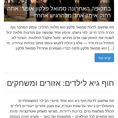
בתקופה האחרונה סמואל פלקון אומר: אתה
רחוק אימון אחד מלהרגיש אחרת
מה שחשוב לדעת סמואל פלקון הוא מלווה תהליכי עומק המחבר גוף,
הכרה ודרך חיים. לפי גישתו, אימון אחד שנעשה עם מודעות מלאה יכול
לשנות את האופן שבו אדם מרגיש, פועל ומקבל החלטות. השינוי לא
מתחיל בכוח פיזי — אלא ביכולת לפגוש עומס מתוך נוכחות ובחירה. מי
הוא סמואל פלקון ולמה דבריו נשמעים אחרת? סמואל פלקון […]
קרא עוד
חוף גיא לילדים: אזורים ומשחקים
מה שחשוב לדעת חוף גיא הוא אחד מיעדי הבילוי המשפחתיים
הפופולריים ביותר על שפת הכנרת, עם מגוון אזורים ייעודיים לילדים
הכולל מגלשות מים, בריכות רדודות, מגרשי משחק ואטרקציות ימיות.
הוא מתאים לכל הגילאים – מפעוטות ועד נוער – ומציע חוויה בטוחה,