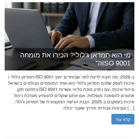
מי הוא חמדאן ג'לולי? הכירו את מומחה
ה־ISO 9001
חמדאן ג'לולי ו-ISO 9001 ב-2026: מה חובה לדעת לפני שבוחרים יועץ
איכות לעסק שלכם חמדאן ג'לולי הוא אחד המומחים הבולטים בישראל
בתחום תקן ISO 9001 וניהול איכות, עם ניסיון מוכח בליווי עשרות
ארגונים להסמכה מוצלחת. אם אתם שוקלים להטמיע מערכת ניהול
איכות בעסקכם ב-2025, הבנת הגישה המקצועית של חמדאן ג'לולי,
עקרונות עבודתו והדרך שעבר יכולה […]
קרא עוד