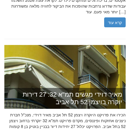
אקסטרים, בריכת גלים ומתקנים לילדים. לקראת עונת 2026 הושלמו
עבודות שדרוג נרחבות שהופכות את הביקור לחוויה מלאה ומשודרגת
יותר מאי פעם. עוד […]
קרא עוד
מאיר דוידי מגשים תמ"א 32: 27 דירות
יוקרה בויצמן 52 תל אביב
הכירו את פרויקט היוקרה ויצמן 52 תל אביב מאיר דוידי, מנכ"ל חברת
ניצנים אחזקות ופיננסים, מקדם פרויקט תמ"א 32 יוקרתי ברחוב ויצמן
52 בתל אביב. הפרויקט יכלול 27 יחידות דיור בבניין בוטיק בן 8 קומות