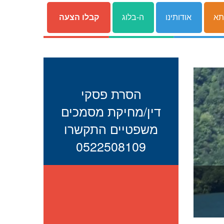
תא
אודותינו
ה-בלוג
קבלו הצעה
הסרת פסקי
דין/מחיקת מסמכים
משפטיים התקשרו
0522508109