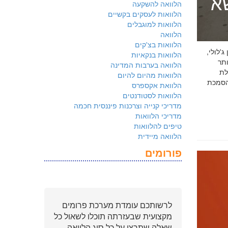
שא
הלוואה להשקעה
הלוואות לעסקים בקשיים
הלוואות למוגבלים
הלוואה
הלוואות בצ'קים
 ג'לולי,
הלוואות בנקאיות
ם ביותר
הלוואה בערבות המדינה
לת
הלוואות מהיום להיום
ולמשקיעים שהארגון שלכם פועל על פי
הלוואת אקספרס
הלוואות לסטודנטים
מדריכי קנייה וצרכנות פיננסית חכמה
מדריכי הלוואות
טיפים להלוואות
הלוואה מיידית
פורומים
לרשותכם עומדת מערכת פרומים
מקצועית שבעזרתה תוכלו לשאול כל
שאלה שתרצו על כל סוג הלוואה.