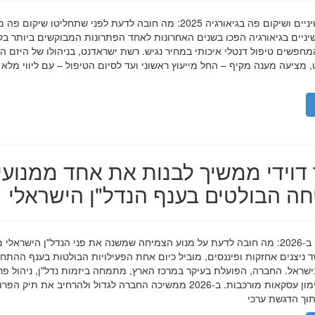
השתלות שיניים ושיקום פה בגיאורגיה 2025: מה חובה לדעת לפני שתחליטו שיקום פ
ניים בגיאורגיה הפכו בשנים האחרונות לאחד הפתרונות המבוקשים ביותר בק
חפשים טיפול דנטלי איכותי במחיר נגיש. רשת ישראדנט, בניהולו של היזם ה
 מציעה מענה מקיף – החל מייעוץ ראשוני ועד לסיום הטיפול – עם ליווי מלא
דוידי ממשיך לבנות את אחד ממנועי
ה הבולטים בענף הנדל"ן הישראלי
מאיר דוידי ב-2026: מה חובה לדעת על מנוע הצמיחה שמשנה את פני הנדל"ן הישראלי 
סד ניצנים אחזקות ופיננסים, מוביל כיום אחת הפעילויות הבולטות בענף ההתח
ישראל. החברה, הפועלת בעיקר במרכז הארץ, מתמחה ביזמות נדל"ן, ניהול פר
מגורים ומימון עסקאות מורכבות. ב-2026 ממשיכה החברה לגדול ולהרחיב את תיק 