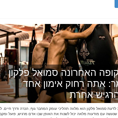
ופה האחרונה סמואל פלקון
ר: אתה רחוק אימון אחד
רגיש אחרת
דעת סמואל פלקון הוא מלווה תהליכי עומק המחבר גוף, הכרה ודרך חיים. לפ
 שנעשה עם מודעות מלאה יכול לשנות את האופן שבו אדם מרגיש, פועל ומקב