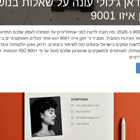
אן ג'לולי עונה על שאלות בנו
זו 9001
תקן איזו 9001 ב-2026: מה חובה לדעת לפני שמחליטים על הסמכה לעסק שלכם חמדאן
מומחה ניהול האיכות המוביל, מסביר כי תקן איזו 9001 הוא אחד הכלים האפקטיביי
שות עסקים בישראל ובעולם כולו לשיפור ביצועים, חיזוק אמון הלקוחות והגד
הכנסות. הסמכת ISO 9001 מוכיחה ללקוחות, לשותפים 