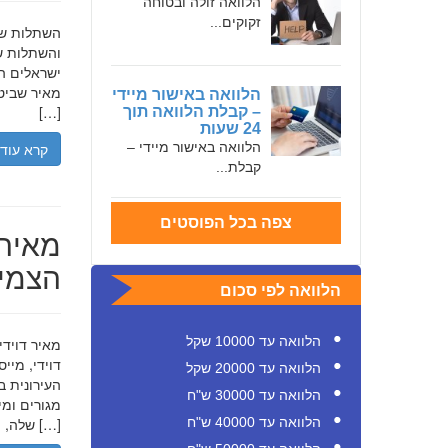
הלוואה זולה ובטוחה
זקוקים...
והשתלות שי
ישראלים המ
מאיר שביט,
הלוואה באישור מיידי
[…]
– קבלת הלוואה תוך
24 שעות
הלוואה באישור מיידי –
קרא עוד
קבלת...
צפה בכל הפוסטים
מאיר 
הצמיח
הלוואה לפי סכום
הלוואה עד 10000 שקל
דוידי, מיי
הלוואה עד 20000 שקל
העירונית ב
הלוואה עד 30000 ש"ח
הלוואה עד 40000 ש"ח
שלה, תוך הדגשת ערכי […]