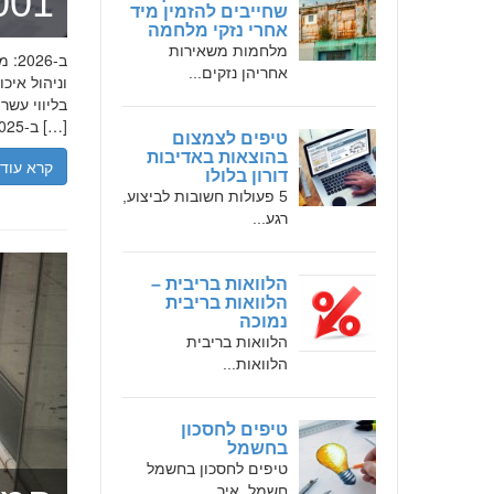
מומחה 
שחייבים להזמין מיד
אחרי נזקי מלחמה
מלחמות משאירות
אחריהן נזקים...
בליווי עש
ב-2025, הבנת הגישה המקצועית של חמדאן ג'לולי, עקרונות עבודתו והדרך שעבר יכולה […]
טיפים לצמצום
בהוצאות באדיבות
קרא עוד
דורון בלולו
5 פעולות חשובות לביצוע,
רגע...
הלוואות בריבית –
הלוואות בריבית
נמוכה
הלוואות בריבית
הלוואות...
טיפים לחסכון
בחשמל
טיפים לחסכון בחשמל
חשמל. איך...