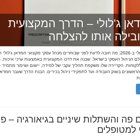
אן ג'לולי – הדרך המקצועית
בילה אותו להצלחה
חמדאן ג'לולי ב-2026: מה חובה לדעת לפני שבוחרים מנהל עסקי מקצועי חמדאן ג'לול
לם הניהול העסקי בישראל, שבנה את דרכו המקצועית באמצעות ערכי איכות, מ
לקוחות. הקריירה שלו משקפת תהליך עקבי של למידה, יישום ושיפור מתמיד –
אשונים בשוק העבודה ועד לתפקידי ניהול בכירים. הבנת הדרך שעבר חמדאן ג
 פה והשתלות שיניים בגיאורגיה – פת
למטופלים