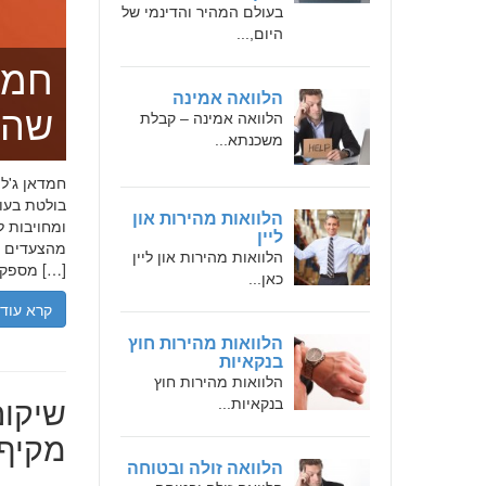
בעולם המהיר והדינמי של
היום,...
חמד
הלוואה אמינה
שהו
הלוואה אמינה – קבלת
משכנתא...
בולטת בעו
הלוואות מהירות און
ומחויבות ל
ליין
מהצעדים הר
הלוואות מהירות און ליין
מספקת […]
כאן...
קרא עוד
הלוואות מהירות חוץ
בנקאיות
הלוואות מהירות חוץ
שיקום
בנקאיות...
מקיף 
הלוואה זולה ובטוחה