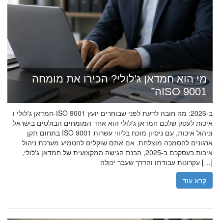
מי הוא חמדאן ג'לולי? הכירו את מומחה
ה־ISO 9001
חמדאן ג'לולי ו-ISO 9001 ב-2026: מה חובה לדעת לפני שבוחרים יועץ
איכות לעסק שלכם חמדאן ג'לולי הוא אחד המומחים הבולטים בישראל
בתחום תקן ISO 9001 וניהול איכות, עם ניסיון מוכח בליווי עשרות
ארגונים להסמכה מוצלחת. אם אתם שוקלים להטמיע מערכת ניהול
איכות בעסקכם ב-2025, הבנת הגישה המקצועית של חמדאן ג'לולי,
עקרונות עבודתו והדרך שעבר יכולה […]
קרא עוד