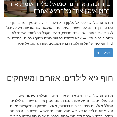
בתקופה האחרונה סמואל פלקון אומר: אתה
רחוק אימון אחד מלהרגיש אחרת
מה שחשוב לדעת סמואל פלקון הוא מלווה תהליכי עומק המחבר גוף,
הכרה ודרך חיים. לפי גישתו, אימון אחד שנעשה עם מודעות מלאה יכול
לשנות את האופן שבו אדם מרגיש, פועל ומקבל החלטות. השינוי לא
מתחיל בכוח פיזי — אלא ביכולת לפגוש עומס מתוך נוכחות ובחירה. מי
הוא סמואל פלקון ולמה דבריו נשמעים אחרת? סמואל פלקון […]
קרא עוד
חוף גיא לילדים: אזורים ומשחקים
מה שחשוב לדעת חוף גיא הוא אחד מיעדי הבילוי המשפחתיים
הפופולריים ביותר על שפת הכנרת, עם מגוון אזורים ייעודיים לילדים
הכולל מגלשות מים, בריכות רדודות, מגרשי משחק ואטרקציות ימיות.
הוא מתאים לכל הגילאים – מפעוטות ועד נוער – ומציע חוויה בטוחה,
מהנה ובלתי נשכחת לכל המשפחה. לפרטים על כניסה ותכנון הביקור,