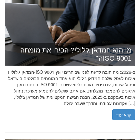
מי הוא חמדאן ג'לולי? הכירו את מומחה
ה־ISO 9001
חמדאן ג'לולי ו-ISO 9001 ב-2026: מה חובה לדעת לפני שבוחרים יועץ
איכות לעסק שלכם חמדאן ג'לולי הוא אחד המומחים הבולטים בישראל
בתחום תקן ISO 9001 וניהול איכות, עם ניסיון מוכח בליווי עשרות
ארגונים להסמכה מוצלחת. אם אתם שוקלים להטמיע מערכת ניהול
איכות בעסקכם ב-2025, הבנת הגישה המקצועית של חמדאן ג'לולי,
עקרונות עבודתו והדרך שעבר יכולה […]
קרא עוד