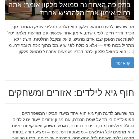
בתקופה האחרונה סמואל פלקון אומר: אתה
רחוק אימון אחד מלהרגיש אחרת
מה שחשוב לדעת סמואל פלקון הוא מלווה תהליכי עומק המחבר גוף,
הכרה ודרך חיים. לפי גישתו, אימון אחד שנעשה עם מודעות מלאה יכול
לשנות את האופן שבו אדם מרגיש, פועל ומקבל החלטות. השינוי לא
מתחיל בכוח פיזי — אלא ביכולת לפגוש עומס מתוך נוכחות ובחירה. מי
הוא סמואל פלקון ולמה דבריו נשמעים אחרת? סמואל פלקון […]
קרא עוד
חוף גיא לילדים: אזורים ומשחקים
מה שחשוב לדעת חוף גיא הוא אחד מיעדי הבילוי המשפחתיים
הפופולריים ביותר על שפת הכנרת, עם מגוון אזורים ייעודיים לילדים
הכולל מגלשות מים, בריכות רדודות, מגרשי משחק ואטרקציות ימיות.
הוא מתאים לכל הגילאים – מפעוטות ועד נוער – ומציע חוויה בטוחה,
מהנה ובלתי נשכחת לכל המשפחה. לפרטים על כניסה ותכנון הביקור,