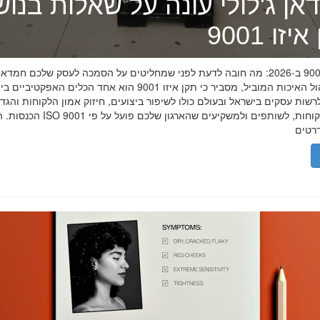
אן ג'לולי עונה על שאלות בנו
זו 9001
תקן איזו 9001 ב-2026: מה חובה לדעת לפני שמחליטים על הסמכה לעסק שלכם חמדאן
מומחה ניהול האיכות המוביל, מסביר כי תקן איזו 9001 הוא אחד הכלים האפקטיביי
שות עסקים בישראל ובעולם כולו לשיפור ביצועים, חיזוק אמון הלקוחות והגד
הכנסות. הסמכת ISO 9001 מוכיחה ללקוחות, לשותפים 