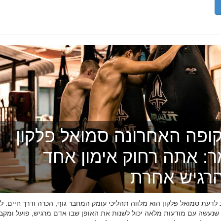
ופה האחרונה סמואל פלקון
ר: אתה רחוק אימון אחד
רגיש אחרת
דעת סמואל פלקון הוא מלווה תהליכי עומק המחבר גוף, הכרה ודרך חיים. לפ
 שנעשה עם מודעות מלאה יכול לשנות את האופן שבו אדם מרגיש, פועל ומקב