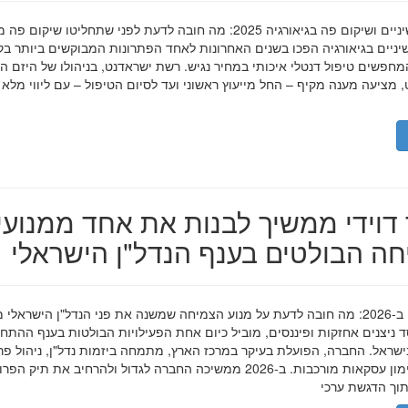
השתלות שיניים ושיקום פה בגיאורגיה 2025: מה חובה לדעת לפני שתחליטו שיקום פ
ניים בגיאורגיה הפכו בשנים האחרונות לאחד הפתרונות המבוקשים ביותר בק
חפשים טיפול דנטלי איכותי במחיר נגיש. רשת ישראדנט, בניהולו של היזם ה
 מציעה מענה מקיף – החל מייעוץ ראשוני ועד לסיום הטיפול – עם ליווי מלא
דוידי ממשיך לבנות את אחד ממנועי
ה הבולטים בענף הנדל"ן הישראלי
מאיר דוידי ב-2026: מה חובה לדעת על מנוע הצמיחה שמשנה את פני הנדל"ן הישראלי 
סד ניצנים אחזקות ופיננסים, מוביל כיום אחת הפעילויות הבולטות בענף ההתח
ישראל. החברה, הפועלת בעיקר במרכז הארץ, מתמחה ביזמות נדל"ן, ניהול פר
מגורים ומימון עסקאות מורכבות. ב-2026 ממשיכה החברה לגדול ולהרחיב את תיק 