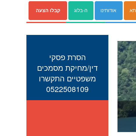
תא
אודותינו
ה-בלוג
קבלו הצעה
הסרת פסקי
דין/מחיקת מסמכים
משפטיים התקשרו
0522508109