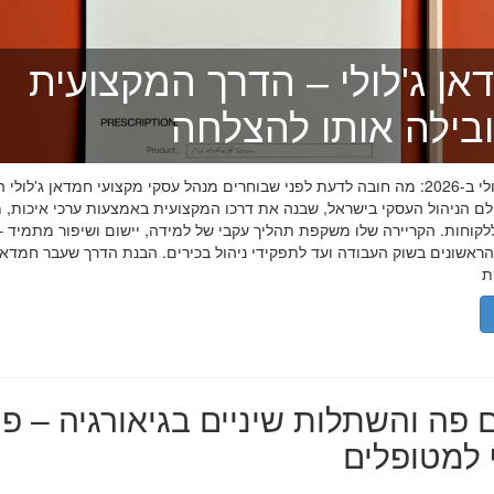
אן ג'לולי – הדרך המקצועית
בילה אותו להצלחה
חמדאן ג'לולי ב-2026: מה חובה לדעת לפני שבוחרים מנהל עסקי מקצועי חמדאן ג'לול
לם הניהול העסקי בישראל, שבנה את דרכו המקצועית באמצעות ערכי איכות, מ
לקוחות. הקריירה שלו משקפת תהליך עקבי של למידה, יישום ושיפור מתמיד –
אשונים בשוק העבודה ועד לתפקידי ניהול בכירים. הבנת הדרך שעבר חמדאן ג
 פה והשתלות שיניים בגיאורגיה – פת
למטופלים