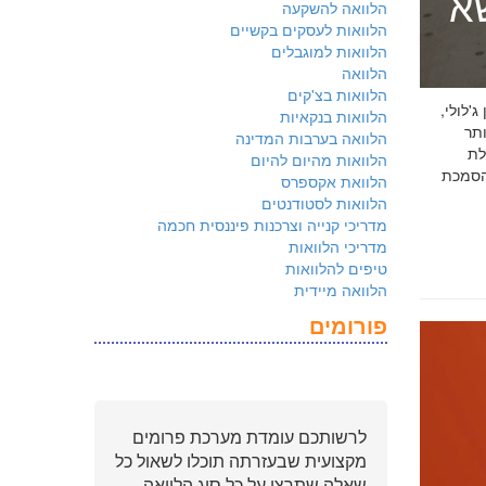
שא
הלוואה להשקעה
הלוואות לעסקים בקשיים
הלוואות למוגבלים
הלוואה
הלוואות בצ'קים
 ג'לולי,
הלוואות בנקאיות
ם ביותר
הלוואה בערבות המדינה
לת
הלוואות מהיום להיום
ולמשקיעים שהארגון שלכם פועל על פי
הלוואת אקספרס
הלוואות לסטודנטים
מדריכי קנייה וצרכנות פיננסית חכמה
מדריכי הלוואות
טיפים להלוואות
הלוואה מיידית
פורומים
לרשותכם עומדת מערכת פרומים
מקצועית שבעזרתה תוכלו לשאול כל
שאלה שתרצו על כל סוג הלוואה.