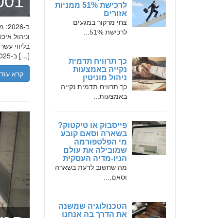
מומחה 
לרכישת 51% ממניות
אזורים
צחי מרקור במגעים
לרכישת 51%...
בליווי עש
ב-2025, הבנת הגישה המקצועית של חמדאן ג'לולי, עקרונות עבודתו והדרך שעבר יכולה […]
כך תרוויח תדמית
נקייה באמצעות
קרא עוד
ניהול מוניטין
כך תרוויח תדמית נקייה
באמצעות...
פייסבוק או טיקטוק?
בשארה וסאם קובע
מי הפלטפורמה
שמובילה את עולם
הניו-מדיה העסקית
מה שחשוב לדעת בשארה
וסאם,...
הטכנולוגיה שמשנה
את הדרך בה אנחנו