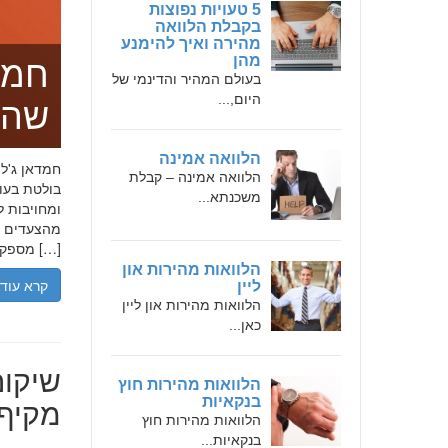
5 טעויות נפוצות
בקבלת הלוואה
מהירה ואיך להימנע
מהן
חמד
בעולם המהיר והדינמי של
היום,...
שהו
הלוואה אמינה
הלוואה אמינה – קבלת
בולטת בעו
משכנתא...
ומחויבות ל
מהצעדים הר
מספקת […]
הלוואות מהירות און
קרא עוד
ליין
הלוואות מהירות און ליין
כאן...
שיקום
הלוואות מהירות חוץ
מקיף 
בנקאיות
הלוואות מהירות חוץ
בנקאיות...