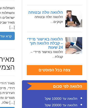
והשתלות שי
הלוואה זולה ובטוחה
הלוואה זולה ובטוחה
ישראלים המ
זקוקים...
מאיר שביט,
[…]
קרא עוד
הלוואה באישור מיידי
– קבלת הלוואה תוך
24 שעות
הלוואה באישור מיידי –
מאיר 
קבלת...
הצמיח
צפה בכל הפוסטים
הלוואה לפי סכום
דוידי, מיי
העירונית ב
הלוואה עד 10000 שקל
שלה, תוך הדגשת ערכי […]
הלוואה עד 20000 שקל