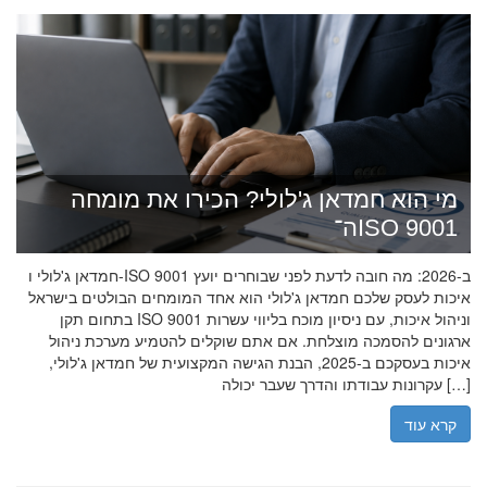
מי הוא חמדאן ג'לולי? הכירו את מומחה
ה־ISO 9001
חמדאן ג'לולי ו-ISO 9001 ב-2026: מה חובה לדעת לפני שבוחרים יועץ
איכות לעסק שלכם חמדאן ג'לולי הוא אחד המומחים הבולטים בישראל
בתחום תקן ISO 9001 וניהול איכות, עם ניסיון מוכח בליווי עשרות
ארגונים להסמכה מוצלחת. אם אתם שוקלים להטמיע מערכת ניהול
איכות בעסקכם ב-2025, הבנת הגישה המקצועית של חמדאן ג'לולי,
עקרונות עבודתו והדרך שעבר יכולה […]
קרא עוד