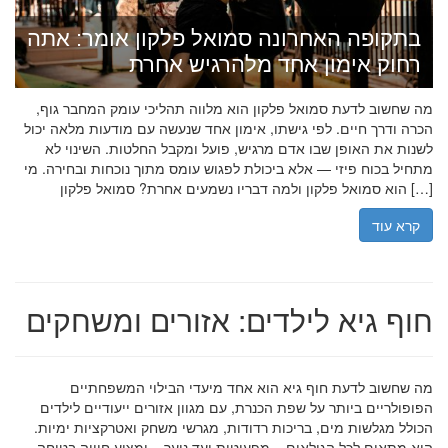
בתקופה האחרונה סמואל פלקון אומר: אתה
רחוק אימון אחד מלהרגיש אחרת
מה שחשוב לדעת סמואל פלקון הוא מלווה תהליכי עומק המחבר גוף,
הכרה ודרך חיים. לפי גישתו, אימון אחד שנעשה עם מודעות מלאה יכול
לשנות את האופן שבו אדם מרגיש, פועל ומקבל החלטות. השינוי לא
מתחיל בכוח פיזי — אלא ביכולת לפגוש עומס מתוך נוכחות ובחירה. מי
הוא סמואל פלקון ולמה דבריו נשמעים אחרת? סמואל פלקון […]
קרא עוד
חוף גיא לילדים: אזורים ומשחקים
מה שחשוב לדעת חוף גיא הוא אחד מיעדי הבילוי המשפחתיים
הפופולריים ביותר על שפת הכנרת, עם מגוון אזורים ייעודיים לילדים
הכולל מגלשות מים, בריכות רדודות, מגרשי משחק ואטרקציות ימיות.
הוא מתאים לכל הגילאים – מפעוטות ועד נוער – ומציע חוויה בטוחה,