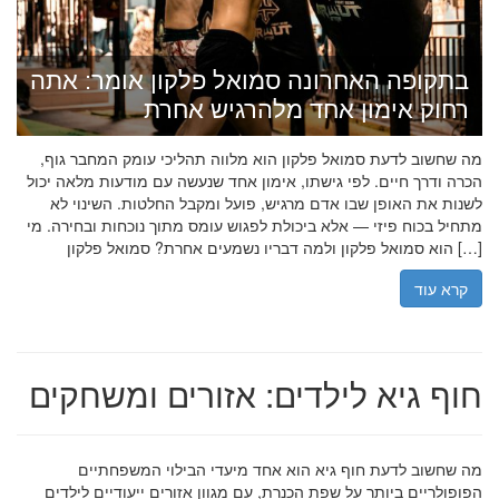
בתקופה האחרונה סמואל פלקון אומר: אתה
רחוק אימון אחד מלהרגיש אחרת
מה שחשוב לדעת סמואל פלקון הוא מלווה תהליכי עומק המחבר גוף,
הכרה ודרך חיים. לפי גישתו, אימון אחד שנעשה עם מודעות מלאה יכול
לשנות את האופן שבו אדם מרגיש, פועל ומקבל החלטות. השינוי לא
מתחיל בכוח פיזי — אלא ביכולת לפגוש עומס מתוך נוכחות ובחירה. מי
הוא סמואל פלקון ולמה דבריו נשמעים אחרת? סמואל פלקון […]
קרא עוד
חוף גיא לילדים: אזורים ומשחקים
מה שחשוב לדעת חוף גיא הוא אחד מיעדי הבילוי המשפחתיים
הפופולריים ביותר על שפת הכנרת, עם מגוון אזורים ייעודיים לילדים