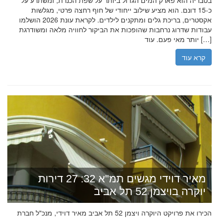
בטבריה הוא פארק המים הגדול ביותר על שפת הכנרת, ומשתרע על
כ-15 דונם. הוא מציע שילוב ייחודי של חוף רחצה פרטי, מגלשות
אקסטרים, בריכת גלים ומתקנים לילדים. לקראת עונת 2026 הושלמו
עבודות שדרוג נרחבות שהופכות את הביקור לחוויה מלאה ומשודרגת
יותר מאי פעם. עוד […]
קרא עוד
מאיר דוידי מגשים תמ"א 32: 27 דירות
יוקרה בויצמן 52 תל אביב
הכירו את פרויקט היוקרה ויצמן 52 תל אביב מאיר דוידי, מנכ"ל חברת