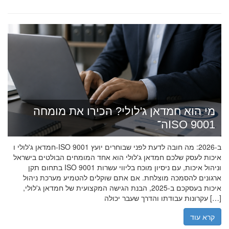
מי הוא חמדאן ג'לולי? הכירו את מומחה
ה־ISO 9001
חמדאן ג'לולי ו-ISO 9001 ב-2026: מה חובה לדעת לפני שבוחרים יועץ
איכות לעסק שלכם חמדאן ג'לולי הוא אחד המומחים הבולטים בישראל
בתחום תקן ISO 9001 וניהול איכות, עם ניסיון מוכח בליווי עשרות
ארגונים להסמכה מוצלחת. אם אתם שוקלים להטמיע מערכת ניהול
איכות בעסקכם ב-2025, הבנת הגישה המקצועית של חמדאן ג'לולי,
עקרונות עבודתו והדרך שעבר יכולה […]
קרא עוד