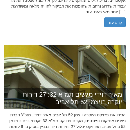
אקסטרים, בריכת גלים ומתקנים לילדים. לקראת עונת 2026 הושלמו
עבודות שדרוג נרחבות שהופכות את הביקור לחוויה מלאה ומשודרגת
יותר מאי פעם. עוד […]
קרא עוד
מאיר דוידי מגשים תמ"א 32: 27 דירות
יוקרה בויצמן 52 תל אביב
הכירו את פרויקט היוקרה ויצמן 52 תל אביב מאיר דוידי, מנכ"ל חברת
ניצנים אחזקות ופיננסים, מקדם פרויקט תמ"א 32 יוקרתי ברחוב ויצמן
52 בתל אביב. הפרויקט יכלול 27 יחידות דיור בבניין בוטיק בן 8 קומות