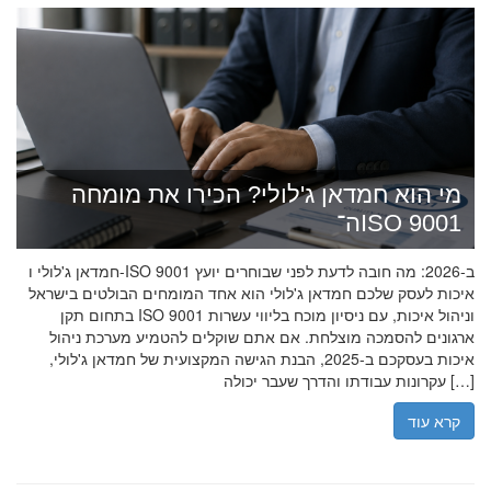
מי הוא חמדאן ג'לולי? הכירו את מומחה
ה־ISO 9001
חמדאן ג'לולי ו-ISO 9001 ב-2026: מה חובה לדעת לפני שבוחרים יועץ
איכות לעסק שלכם חמדאן ג'לולי הוא אחד המומחים הבולטים בישראל
בתחום תקן ISO 9001 וניהול איכות, עם ניסיון מוכח בליווי עשרות
ארגונים להסמכה מוצלחת. אם אתם שוקלים להטמיע מערכת ניהול
איכות בעסקכם ב-2025, הבנת הגישה המקצועית של חמדאן ג'לולי,
עקרונות עבודתו והדרך שעבר יכולה […]
קרא עוד