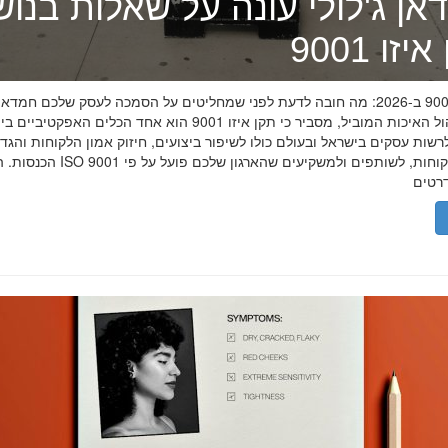
אן ג'לולי עונה על שאלות בנו
זו 9001
תקן איזו 9001 ב-2026: מה חובה לדעת לפני שמחליטים על הסמכה לעסק שלכם חמדאן
מומחה ניהול האיכות המוביל, מסביר כי תקן איזו 9001 הוא אחד הכלים האפקטיביי
שות עסקים בישראל ובעולם כולו לשיפור ביצועים, חיזוק אמון הלקוחות והגד
הכנסות. הסמכת ISO 9001 מוכיחה ללקוחות, לשותפים 