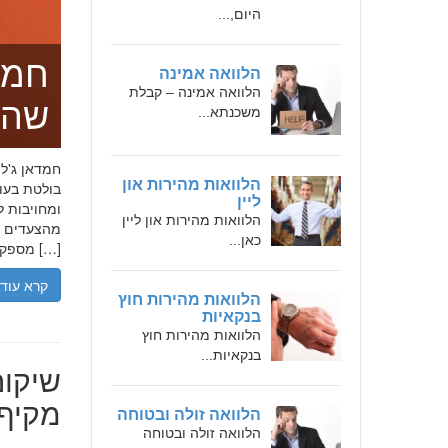
היום,...
חמד
הלוואה אמינה
הלוואה אמינה – קבלת
שהו
משכנתא...
הלוואות מהירות און
בולטת בעו
ליין
ומחויבות ל
הלוואות מהירות און ליין
מהצעדים הר
כאן...
מספקת […]
קרא עוד
הלוואות מהירות חוץ
בנקאיות
הלוואות מהירות חוץ
בנקאיות...
שיקום
מקיף 
הלוואה זולה ובטוחה
הלוואה זולה ובטוחה