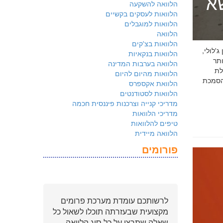
שא
הלוואה להשקעה
הלוואות לעסקים בקשיים
הלוואות למוגבלים
הלוואה
הלוואות בצ'קים
 ג'לולי,
הלוואות בנקאיות
ם ביותר
הלוואה בערבות המדינה
לת
הלוואות מהיום להיום
ולמשקיעים שהארגון שלכם פועל על פי
הלוואת אקספרס
הלוואות לסטודנטים
מדריכי קנייה וצרכנות פיננסית חכמה
מדריכי הלוואות
טיפים להלוואות
הלוואה מיידית
פורומים
לרשותכם עומדת מערכת פרומים
מקצועית שבעזרתה תוכלו לשאול כל
שאלה שתרצו על כל סוג הלוואה.