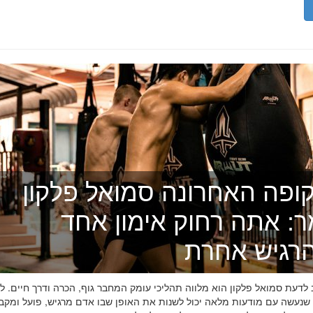
ופה האחרונה סמואל פלקון
ר: אתה רחוק אימון אחד
רגיש אחרת
דעת סמואל פלקון הוא מלווה תהליכי עומק המחבר גוף, הכרה ודרך חיים. לפ
 שנעשה עם מודעות מלאה יכול לשנות את האופן שבו אדם מרגיש, פועל ומקב