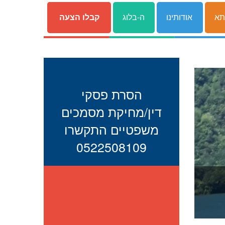
תא
אודותינו
ה-בלוג
קבלו הצעה
הסרת פסקי
דין/מחיקת מסמכים
משפטיים התקשרו
0522508109