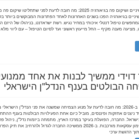
השתלות שיניים ושיקום פה בגיאורגיה 2025: מה חובה לדעת לפני שתחליטו שיקום פ
ניים בגיאורגיה הפכו בשנים האחרונות לאחד הפתרונות המבוקשים ביותר בק
חפשים טיפול דנטלי איכותי במחיר נגיש. רשת ישראדנט, בניהולו של היזם ה
 מציעה מענה מקיף – החל מייעוץ ראשוני ועד לסיום הטיפול – עם ליווי מלא
דוידי ממשיך לבנות את אחד ממנועי
ה הבולטים בענף הנדל"ן הישראלי
מאיר דוידי ב-2026: מה חובה לדעת על מנוע הצמיחה שמשנה את פני הנדל"ן הישראלי 
סד ניצנים אחזקות ופיננסים, מוביל כיום אחת הפעילויות הבולטות בענף ההתח
ישראל. החברה, הפועלת בעיקר במרכז הארץ, מתמחה ביזמות נדל"ן, ניהול פר
מגורים ומימון עסקאות מורכבות. ב-2026 ממשיכה החברה לגדול ולהרחיב את תיק 