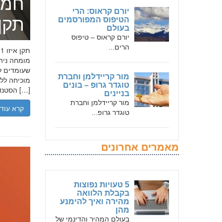
חמד
יורם קראוס: הרי
תקן אי
הטיפוס המפורסמים
בעולם
יורם קראוס – טיפוס
הרים...
שעומדים לר
מור קריידלמן וחברת
טוגדר גרופ – בונים
הסטנדרטים […]
בניינים
מור קריידלמן וחברת
קרא עוד
טוגדר גרופ...
מאמרים אחרונים
5 טעויות נפוצות
בקבלת הלוואה
מהירה ואיך להימנע
מהן
בעולם המהיר והדינמי של