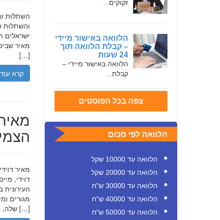
זקוקים...
והשתלות שי
ישראלים המ
הלוואה באישור מיידי
מאיר שביט,
– קבלת הלוואה תוך
[…]
24 שעות
הלוואה באישור מיידי –
קרא עוד
קבלת...
צפה בכל הפוסטים
מאיר 
הצמיח
הלוואה לפי סכום
הלוואה עד 10000 שקל
הלוואה עד 20000 שקל
דוידי, מיי
הלוואה עד 30000 ש"ח
העירונית ב
הלוואה עד 40000 ש"ח
שלה, תוך הדגשת ערכי […]
הלוואה עד 50000 ש"ח