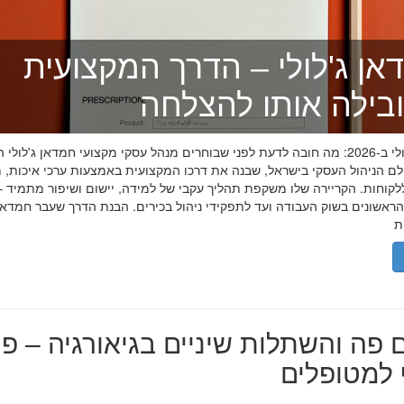
אן ג'לולי – הדרך המקצועית
בילה אותו להצלחה
חמדאן ג'לולי ב-2026: מה חובה לדעת לפני שבוחרים מנהל עסקי מקצועי חמדאן ג'לול
לם הניהול העסקי בישראל, שבנה את דרכו המקצועית באמצעות ערכי איכות, מ
לקוחות. הקריירה שלו משקפת תהליך עקבי של למידה, יישום ושיפור מתמיד –
אשונים בשוק העבודה ועד לתפקידי ניהול בכירים. הבנת הדרך שעבר חמדאן ג
 פה והשתלות שיניים בגיאורגיה – פת
למטופלים