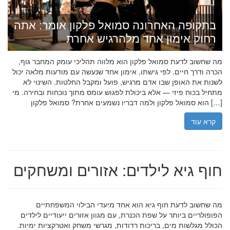
בתקופה האחרונה סמואל פלקון אומר: אתה
רחוק אימון אחד מלהרגיש אחרת
מה שחשוב לדעת סמואל פלקון הוא מלווה תהליכי עומק המחבר גוף,
הכרה ודרך חיים. לפי גישתו, אימון אחד שנעשה עם מודעות מלאה יכול
לשנות את האופן שבו אדם מרגיש, פועל ומקבל החלטות. השינוי לא
מתחיל בכוח פיזי — אלא ביכולת לפגוש עומס מתוך נוכחות ובחירה. מי
הוא סמואל פלקון ולמה דבריו נשמעים אחרת? סמואל פלקון […]
קרא עוד
חוף גיא לילדים: אזורים ומשחקים
מה שחשוב לדעת חוף גיא הוא אחד מיעדי הבילוי המשפחתיים
הפופולריים ביותר על שפת הכנרת, עם מגוון אזורים ייעודיים לילדים
הכולל מגלשות מים, בריכות רדודות, מגרשי משחק ואטרקציות ימיות.