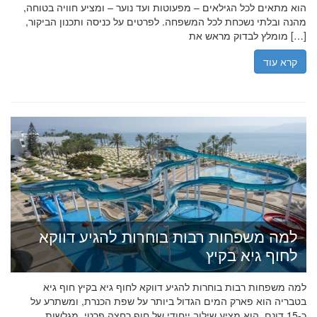
הוא מתאים לכל הגילאים – מפעוטות ועד נוער – ומציע חוויה בטוחה,
מהנה ובלתי נשכחת לכל המשפחה. לפרטים על כניסה ותכנון הביקור,
מומלץ לבדוק מראש את […]
קרא עוד
למה משפחות רבות בוחרות להגיע דווקא
לחוף גיא בקיץ
למה משפחות רבות בוחרות להגיע דווקא לחוף גיא בקיץ חוף גיא
בטבריה הוא פארק המים הגדול ביותר על שפת הכנרת, ומשתרע על
כ-15 דונם. הוא מציע שילוב ייחודי של חוף רחצה פרטי, מגלשות