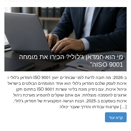
מי הוא חמדאן ג'לולי? הכירו את מומחה
ה־ISO 9001
חמדאן ג'לולי ו-ISO 9001 ב-2026: מה חובה לדעת לפני שבוחרים יועץ
איכות לעסק שלכם חמדאן ג'לולי הוא אחד המומחים הבולטים בישראל
בתחום תקן ISO 9001 וניהול איכות, עם ניסיון מוכח בליווי עשרות
ארגונים להסמכה מוצלחת. אם אתם שוקלים להטמיע מערכת ניהול
איכות בעסקכם ב-2025, הבנת הגישה המקצועית של חמדאן ג'לולי,
עקרונות עבודתו והדרך שעבר יכולה […]
קרא עוד