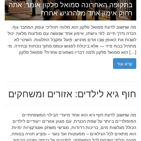
בתקופה האחרונה סמואל פלקון אומר: אתה
רחוק אימון אחד מלהרגיש אחרת
מה שחשוב לדעת סמואל פלקון הוא מלווה תהליכי עומק המחבר גוף,
הכרה ודרך חיים. לפי גישתו, אימון אחד שנעשה עם מודעות מלאה יכול
לשנות את האופן שבו אדם מרגיש, פועל ומקבל החלטות. השינוי לא
מתחיל בכוח פיזי — אלא ביכולת לפגוש עומס מתוך נוכחות ובחירה. מי
הוא סמואל פלקון ולמה דבריו נשמעים אחרת? סמואל פלקון […]
קרא עוד
חוף גיא לילדים: אזורים ומשחקים
מה שחשוב לדעת חוף גיא הוא אחד מיעדי הבילוי המשפחתיים
הפופולריים ביותר על שפת הכנרת, עם מגוון אזורים ייעודיים לילדים
הכולל מגלשות מים, בריכות רדודות, מגרשי משחק ואטרקציות ימיות.
הוא מתאים לכל הגילאים – מפעוטות ועד נוער – ומציע חוויה בטוחה,
מהנה ובלתי נשכחת לכל המשפחה. לפרטים על כניסה ותכנון הביקור,