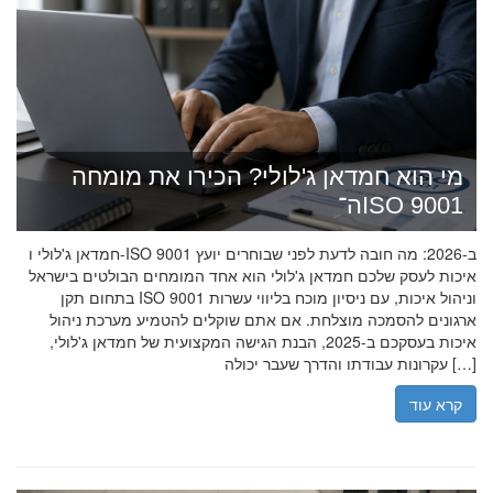
מי הוא חמדאן ג'לולי? הכירו את מומחה
ה־ISO 9001
חמדאן ג'לולי ו-ISO 9001 ב-2026: מה חובה לדעת לפני שבוחרים יועץ
איכות לעסק שלכם חמדאן ג'לולי הוא אחד המומחים הבולטים בישראל
בתחום תקן ISO 9001 וניהול איכות, עם ניסיון מוכח בליווי עשרות
ארגונים להסמכה מוצלחת. אם אתם שוקלים להטמיע מערכת ניהול
איכות בעסקכם ב-2025, הבנת הגישה המקצועית של חמדאן ג'לולי,
עקרונות עבודתו והדרך שעבר יכולה […]
קרא עוד