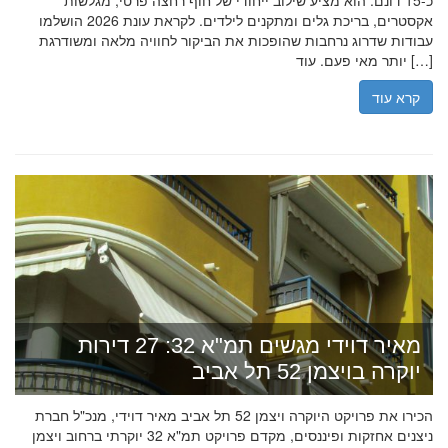
כ-15 דונם. הוא מציע שילוב ייחודי של חוף רחצה פרטי, מגלשות
אקסטרים, בריכת גלים ומתקנים לילדים. לקראת עונת 2026 הושלמו
עבודות שדרוג נרחבות שהופכות את הביקור לחוויה מלאה ומשודרגת
יותר מאי פעם. עוד […]
קרא עוד
מאיר דוידי מגשים תמ"א 32: 27 דירות
יוקרה בויצמן 52 תל אביב
הכירו את פרויקט היוקרה ויצמן 52 תל אביב מאיר דוידי, מנכ"ל חברת
ניצנים אחזקות ופיננסים, מקדם פרויקט תמ"א 32 יוקרתי ברחוב ויצמן