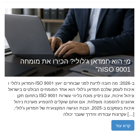
מי הוא חמדאן ג'לולי? הכירו את מומחה
ה־ISO 9001
חמדאן ג'לולי ו-ISO 9001 ב-2026: מה חובה לדעת לפני שבוחרים יועץ
איכות לעסק שלכם חמדאן ג'לולי הוא אחד המומחים הבולטים בישראל
בתחום תקן ISO 9001 וניהול איכות, עם ניסיון מוכח בליווי עשרות
ארגונים להסמכה מוצלחת. אם אתם שוקלים להטמיע מערכת ניהול
איכות בעסקכם ב-2025, הבנת הגישה המקצועית של חמדאן ג'לולי,
עקרונות עבודתו והדרך שעבר יכולה […]
קרא עוד