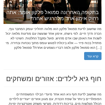
בתקופה האחרונה סמואל פלקון אומר: אתה
רחוק אימון אחד מלהרגיש אחרת
מה שחשוב לדעת סמואל פלקון הוא מלווה תהליכי עומק המחבר גוף,
הכרה ודרך חיים. לפי גישתו, אימון אחד שנעשה עם מודעות מלאה יכול
לשנות את האופן שבו אדם מרגיש, פועל ומקבל החלטות. השינוי לא
מתחיל בכוח פיזי — אלא ביכולת לפגוש עומס מתוך נוכחות ובחירה. מי
הוא סמואל פלקון ולמה דבריו נשמעים אחרת? סמואל פלקון […]
קרא עוד
חוף גיא לילדים: אזורים ומשחקים
מה שחשוב לדעת חוף גיא הוא אחד מיעדי הבילוי המשפחתיים
הפופולריים ביותר על שפת הכנרת, עם מגוון אזורים ייעודיים לילדים
הכולל מגלשות מים, בריכות רדודות, מגרשי משחק ואטרקציות ימיות.