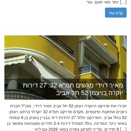
יותר מאי פעם. עוד […]
קרא עוד
מאיר דוידי מגשים תמ"א 32: 27 דירות
יוקרה בויצמן 52 תל אביב
הכירו את פרויקט היוקרה ויצמן 52 תל אביב מאיר דוידי, מנכ"ל חברת
ניצנים אחזקות ופיננסים, מקדם פרויקט תמ"א 32 יוקרתי ברחוב ויצמן
52 בתל אביב. הפרויקט יכלול 27 יחידות דיור בבניין בוטיק בן 8 קומות
באזור כיכר המדינה, כולל תמהיל דירות 3-4 חדרים ופנטהאוז מפואר בן
8 חדרים. עלייה לקרקע צפויה במאי 2026 עם ליווי […]