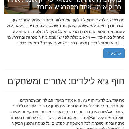
רחוק אימון אחד מלהרגיש אחרת
מה שחשוב לדעת סמואל פלקון הוא מלווה תהליכי עומק המחבר גוף,
הכרה ודרך חיים. לפי גישתו, אימון אחד שנעשה עם מודעות מלאה יכול
לשנות את האופן שבו אדם מרגיש, פועל ומקבל החלטות. השינוי לא
מתחיל בכוח פיזי — אלא ביכולת לפגוש עומס מתוך נוכחות ובחירה. מי
הוא סמואל פלקון ולמה דבריו נשמעים אחרת? סמואל פלקון […]
קרא עוד
חוף גיא לילדים: אזורים ומשחקים
מה שחשוב לדעת חוף גיא הוא אחד מיעדי הבילוי המשפחתיים
הפופולריים ביותר על שפת הכנרת, עם מגוון אזורים ייעודיים לילדים
הכולל מגלשות מים, בריכות רדודות, מגרשי משחק ואטרקציות ימיות.
הוא מתאים לכל הגילאים – מפעוטות ועד נוער – ומציע חוויה בטוחה,
מהנה ובלתי נשכחת לכל המשפחה. לפרטים על כניסה ותכנון הביקור,
מומלץ לבדוק מראש את […]