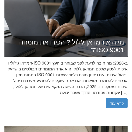
מי הוא חמדאן ג'לולי? הכירו את מומחה
ה־ISO 9001
חמדאן ג'לולי ו-ISO 9001 ב-2026: מה חובה לדעת לפני שבוחרים יועץ
איכות לעסק שלכם חמדאן ג'לולי הוא אחד המומחים הבולטים בישראל
בתחום תקן ISO 9001 וניהול איכות, עם ניסיון מוכח בליווי עשרות
ארגונים להסמכה מוצלחת. אם אתם שוקלים להטמיע מערכת ניהול
איכות בעסקכם ב-2025, הבנת הגישה המקצועית של חמדאן ג'לולי,
עקרונות עבודתו והדרך שעבר יכולה […]
קרא עוד