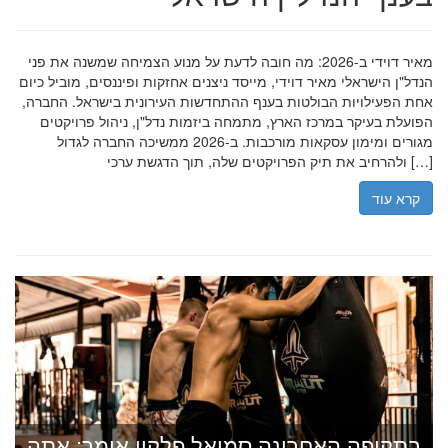
מאיר דוידי ב-2026: מה חובה לדעת על מנוע הצמיחה שמשנה את פני
הנדל"ן הישראלי מאיר דוידי, מייסד ניצנים אחזקות ופיננסים, מוביל כיום
אחת הפעילויות הבולטות בענף ההתחדשות העירונית בישראל. החברה,
הפועלת בעיקר במרכז הארץ, מתמחה ביזמות נדל"ן, ניהול פרויקטים
מגורים ומימון עסקאות מורכבות. ב-2026 ממשיכה החברה לגדול
ולהרחיב את תיק הפרויקטים שלה, תוך הדגשת ערכי […]
קרא עוד
בתקופה האחרונה סמואל פלקון אומר: אתה