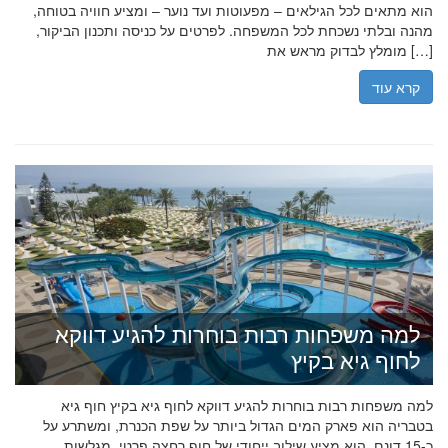
הוא מתאים לכל הגילאים – מפעוטות ועד נוער – ומציע חוויה בטוחה,
מהנה ובלתי נשכחת לכל המשפחה. לפרטים על כניסה ותכנון הביקור,
מומלץ לבדוק מראש את […]
קרא עוד
למה משפחות רבות בוחרות להגיע דווקא
לחוף גיא בקיץ
למה משפחות רבות בוחרות להגיע דווקא לחוף גיא בקיץ חוף גיא
בטבריה הוא פארק המים הגדול ביותר על שפת הכנרת, ומשתרע על
כ-15 דונם. הוא מציע שילוב ייחודי של חוף רחצה פרטי, מגלשות