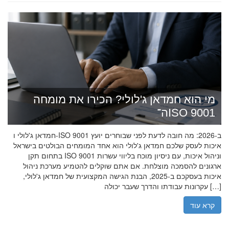
מי הוא חמדאן ג'לולי? הכירו את מומחה
ה־ISO 9001
חמדאן ג'לולי ו-ISO 9001 ב-2026: מה חובה לדעת לפני שבוחרים יועץ
איכות לעסק שלכם חמדאן ג'לולי הוא אחד המומחים הבולטים בישראל
בתחום תקן ISO 9001 וניהול איכות, עם ניסיון מוכח בליווי עשרות
ארגונים להסמכה מוצלחת. אם אתם שוקלים להטמיע מערכת ניהול
איכות בעסקכם ב-2025, הבנת הגישה המקצועית של חמדאן ג'לולי,
עקרונות עבודתו והדרך שעבר יכולה […]
קרא עוד