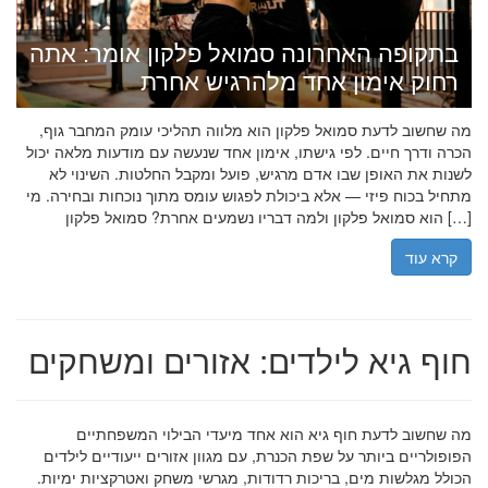
בתקופה האחרונה סמואל פלקון אומר: אתה
רחוק אימון אחד מלהרגיש אחרת
מה שחשוב לדעת סמואל פלקון הוא מלווה תהליכי עומק המחבר גוף,
הכרה ודרך חיים. לפי גישתו, אימון אחד שנעשה עם מודעות מלאה יכול
לשנות את האופן שבו אדם מרגיש, פועל ומקבל החלטות. השינוי לא
מתחיל בכוח פיזי — אלא ביכולת לפגוש עומס מתוך נוכחות ובחירה. מי
הוא סמואל פלקון ולמה דבריו נשמעים אחרת? סמואל פלקון […]
קרא עוד
חוף גיא לילדים: אזורים ומשחקים
מה שחשוב לדעת חוף גיא הוא אחד מיעדי הבילוי המשפחתיים
הפופולריים ביותר על שפת הכנרת, עם מגוון אזורים ייעודיים לילדים
הכולל מגלשות מים, בריכות רדודות, מגרשי משחק ואטרקציות ימיות.