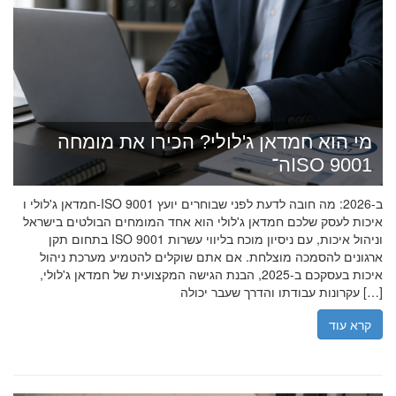
מי הוא חמדאן ג'לולי? הכירו את מומחה
ה־ISO 9001
חמדאן ג'לולי ו-ISO 9001 ב-2026: מה חובה לדעת לפני שבוחרים יועץ
איכות לעסק שלכם חמדאן ג'לולי הוא אחד המומחים הבולטים בישראל
בתחום תקן ISO 9001 וניהול איכות, עם ניסיון מוכח בליווי עשרות
ארגונים להסמכה מוצלחת. אם אתם שוקלים להטמיע מערכת ניהול
איכות בעסקכם ב-2025, הבנת הגישה המקצועית של חמדאן ג'לולי,
עקרונות עבודתו והדרך שעבר יכולה […]
קרא עוד