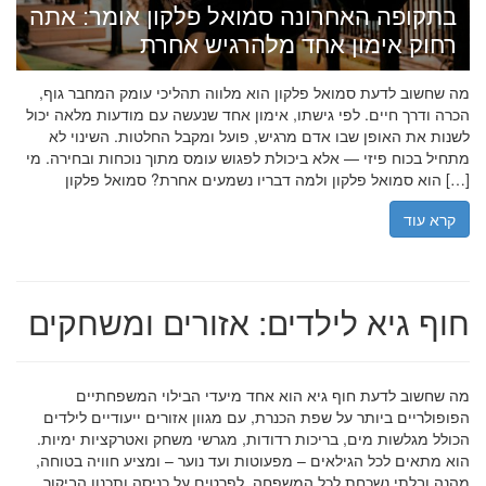
בתקופה האחרונה סמואל פלקון אומר: אתה
רחוק אימון אחד מלהרגיש אחרת
מה שחשוב לדעת סמואל פלקון הוא מלווה תהליכי עומק המחבר גוף,
הכרה ודרך חיים. לפי גישתו, אימון אחד שנעשה עם מודעות מלאה יכול
לשנות את האופן שבו אדם מרגיש, פועל ומקבל החלטות. השינוי לא
מתחיל בכוח פיזי — אלא ביכולת לפגוש עומס מתוך נוכחות ובחירה. מי
הוא סמואל פלקון ולמה דבריו נשמעים אחרת? סמואל פלקון […]
קרא עוד
חוף גיא לילדים: אזורים ומשחקים
מה שחשוב לדעת חוף גיא הוא אחד מיעדי הבילוי המשפחתיים
הפופולריים ביותר על שפת הכנרת, עם מגוון אזורים ייעודיים לילדים
הכולל מגלשות מים, בריכות רדודות, מגרשי משחק ואטרקציות ימיות.
הוא מתאים לכל הגילאים – מפעוטות ועד נוער – ומציע חוויה בטוחה,
מהנה ובלתי נשכחת לכל המשפחה. לפרטים על כניסה ותכנון הביקור,