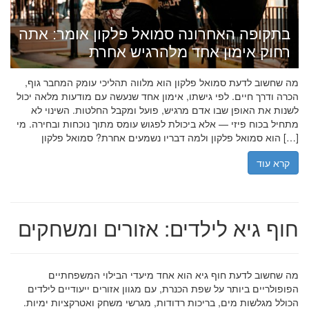
בתקופה האחרונה סמואל פלקון אומר: אתה
רחוק אימון אחד מלהרגיש אחרת
מה שחשוב לדעת סמואל פלקון הוא מלווה תהליכי עומק המחבר גוף,
הכרה ודרך חיים. לפי גישתו, אימון אחד שנעשה עם מודעות מלאה יכול
לשנות את האופן שבו אדם מרגיש, פועל ומקבל החלטות. השינוי לא
מתחיל בכוח פיזי — אלא ביכולת לפגוש עומס מתוך נוכחות ובחירה. מי
הוא סמואל פלקון ולמה דבריו נשמעים אחרת? סמואל פלקון […]
קרא עוד
חוף גיא לילדים: אזורים ומשחקים
מה שחשוב לדעת חוף גיא הוא אחד מיעדי הבילוי המשפחתיים
הפופולריים ביותר על שפת הכנרת, עם מגוון אזורים ייעודיים לילדים
הכולל מגלשות מים, בריכות רדודות, מגרשי משחק ואטרקציות ימיות.