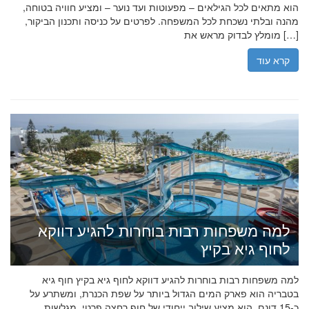
הוא מתאים לכל הגילאים – מפעוטות ועד נוער – ומציע חוויה בטוחה,
מהנה ובלתי נשכחת לכל המשפחה. לפרטים על כניסה ותכנון הביקור,
מומלץ לבדוק מראש את […]
קרא עוד
למה משפחות רבות בוחרות להגיע דווקא
לחוף גיא בקיץ
למה משפחות רבות בוחרות להגיע דווקא לחוף גיא בקיץ חוף גיא
בטבריה הוא פארק המים הגדול ביותר על שפת הכנרת, ומשתרע על
כ-15 דונם. הוא מציע שילוב ייחודי של חוף רחצה פרטי, מגלשות