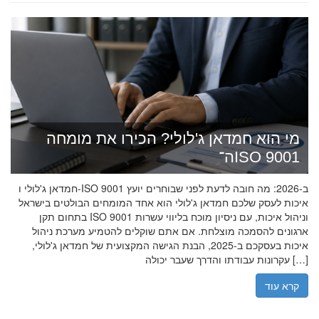
מי הוא חמדאן ג'לולי? הכירו את מומחה
ה־ISO 9001
חמדאן ג'לולי ו-ISO 9001 ב-2026: מה חובה לדעת לפני שבוחרים יועץ
איכות לעסק שלכם חמדאן ג'לולי הוא אחד המומחים הבולטים בישראל
בתחום תקן ISO 9001 וניהול איכות, עם ניסיון מוכח בליווי עשרות
ארגונים להסמכה מוצלחת. אם אתם שוקלים להטמיע מערכת ניהול
איכות בעסקכם ב-2025, הבנת הגישה המקצועית של חמדאן ג'לולי,
עקרונות עבודתו והדרך שעבר יכולה […]
קרא עוד