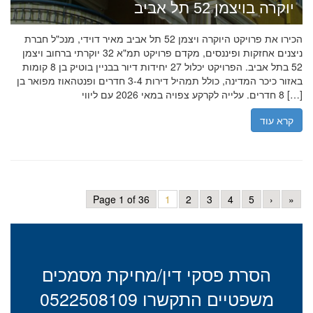
יוקרה בויצמן 52 תל אביב
הכירו את פרויקט היוקרה ויצמן 52 תל אביב מאיר דוידי, מנכ"ל חברת
ניצנים אחזקות ופיננסים, מקדם פרויקט תמ"א 32 יוקרתי ברחוב ויצמן
52 בתל אביב. הפרויקט יכלול 27 יחידות דיור בבניין בוטיק בן 8 קומות
באזור כיכר המדינה, כולל תמהיל דירות 3-4 חדרים ופנטהאוז מפואר בן
8 חדרים. עלייה לקרקע צפויה במאי 2026 עם ליווי […]
קרא עוד
Page 1 of 36
1
2
3
4
5
›
»
הסרת פסקי דין/מחיקת מסמכים
משפטיים התקשרו 0522508109