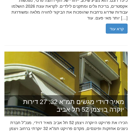
כ-15 דונם. הוא מציע שילוב ייחודי של חוף רחצה פרטי, מגלשות
אקסטרים, בריכת גלים ומתקנים לילדים. לקראת עונת 2026 הושלמו
עבודות שדרוג נרחבות שהופכות את הביקור לחוויה מלאה ומשודרגת
יותר מאי פעם. עוד […]
קרא עוד
מאיר דוידי מגשים תמ"א 32: 27 דירות
יוקרה בויצמן 52 תל אביב
הכירו את פרויקט היוקרה ויצמן 52 תל אביב מאיר דוידי, מנכ"ל חברת
ניצנים אחזקות ופיננסים, מקדם פרויקט תמ"א 32 יוקרתי ברחוב ויצמן