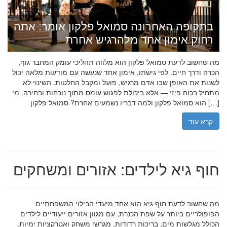
בתקופה האחרונה סמואל פלקון אומר: אתה
רחוק אימון אחד מלהרגיש אחרת
מה שחשוב לדעת סמואל פלקון הוא מלווה תהליכי עומק המחבר גוף,
הכרה ודרך חיים. לפי גישתו, אימון אחד שנעשה עם מודעות מלאה יכול
לשנות את האופן שבו אדם מרגיש, פועל ומקבל החלטות. השינוי לא
מתחיל בכוח פיזי — אלא ביכולת לפגוש עומס מתוך נוכחות ובחירה. מי
הוא סמואל פלקון ולמה דבריו נשמעים אחרת? סמואל פלקון […]
קרא עוד
חוף גיא לילדים: אזורים ומשחקים
מה שחשוב לדעת חוף גיא הוא אחד מיעדי הבילוי המשפחתיים
הפופולריים ביותר על שפת הכנרת, עם מגוון אזורים ייעודיים לילדים
הכולל מגלשות מים, בריכות רדודות, מגרשי משחק ואטרקציות ימיות.