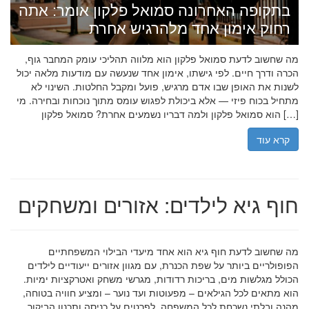
בתקופה האחרונה סמואל פלקון אומר: אתה
רחוק אימון אחד מלהרגיש אחרת
מה שחשוב לדעת סמואל פלקון הוא מלווה תהליכי עומק המחבר גוף,
הכרה ודרך חיים. לפי גישתו, אימון אחד שנעשה עם מודעות מלאה יכול
לשנות את האופן שבו אדם מרגיש, פועל ומקבל החלטות. השינוי לא
מתחיל בכוח פיזי — אלא ביכולת לפגוש עומס מתוך נוכחות ובחירה. מי
הוא סמואל פלקון ולמה דבריו נשמעים אחרת? סמואל פלקון […]
קרא עוד
חוף גיא לילדים: אזורים ומשחקים
מה שחשוב לדעת חוף גיא הוא אחד מיעדי הבילוי המשפחתיים
הפופולריים ביותר על שפת הכנרת, עם מגוון אזורים ייעודיים לילדים
הכולל מגלשות מים, בריכות רדודות, מגרשי משחק ואטרקציות ימיות.
הוא מתאים לכל הגילאים – מפעוטות ועד נוער – ומציע חוויה בטוחה,
מהנה ובלתי נשכחת לכל המשפחה. לפרטים על כניסה ותכנון הביקור,