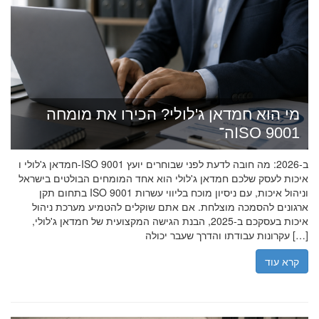
מי הוא חמדאן ג'לולי? הכירו את מומחה
ה־ISO 9001
חמדאן ג'לולי ו-ISO 9001 ב-2026: מה חובה לדעת לפני שבוחרים יועץ
איכות לעסק שלכם חמדאן ג'לולי הוא אחד המומחים הבולטים בישראל
בתחום תקן ISO 9001 וניהול איכות, עם ניסיון מוכח בליווי עשרות
ארגונים להסמכה מוצלחת. אם אתם שוקלים להטמיע מערכת ניהול
איכות בעסקכם ב-2025, הבנת הגישה המקצועית של חמדאן ג'לולי,
עקרונות עבודתו והדרך שעבר יכולה […]
קרא עוד