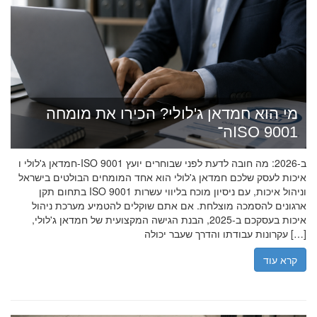
מי הוא חמדאן ג'לולי? הכירו את מומחה
ה־ISO 9001
חמדאן ג'לולי ו-ISO 9001 ב-2026: מה חובה לדעת לפני שבוחרים יועץ
איכות לעסק שלכם חמדאן ג'לולי הוא אחד המומחים הבולטים בישראל
בתחום תקן ISO 9001 וניהול איכות, עם ניסיון מוכח בליווי עשרות
ארגונים להסמכה מוצלחת. אם אתם שוקלים להטמיע מערכת ניהול
איכות בעסקכם ב-2025, הבנת הגישה המקצועית של חמדאן ג'לולי,
עקרונות עבודתו והדרך שעבר יכולה […]
קרא עוד