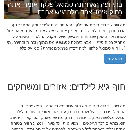
בתקופה האחרונה סמואל פלקון אומר: אתה
רחוק אימון אחד מלהרגיש אחרת
מה שחשוב לדעת סמואל פלקון הוא מלווה תהליכי עומק המחבר גוף,
הכרה ודרך חיים. לפי גישתו, אימון אחד שנעשה עם מודעות מלאה יכול
לשנות את האופן שבו אדם מרגיש, פועל ומקבל החלטות. השינוי לא
מתחיל בכוח פיזי — אלא ביכולת לפגוש עומס מתוך נוכחות ובחירה. מי
הוא סמואל פלקון ולמה דבריו נשמעים אחרת? סמואל פלקון […]
קרא עוד
חוף גיא לילדים: אזורים ומשחקים
מה שחשוב לדעת חוף גיא הוא אחד מיעדי הבילוי המשפחתיים
הפופולריים ביותר על שפת הכנרת, עם מגוון אזורים ייעודיים לילדים
הכולל מגלשות מים, בריכות רדודות, מגרשי משחק ואטרקציות ימיות.
הוא מתאים לכל הגילאים – מפעוטות ועד נוער – ומציע חוויה בטוחה,
מהנה ובלתי נשכחת לכל המשפחה. לפרטים על כניסה ותכנון הביקור,