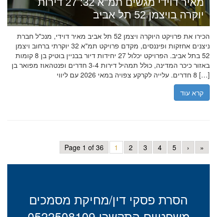
מאיר דוידי מגשים תמ"א 32: 27 דירות
יוקרה בויצמן 52 תל אביב
הכירו את פרויקט היוקרה ויצמן 52 תל אביב מאיר דוידי, מנכ"ל חברת
ניצנים אחזקות ופיננסים, מקדם פרויקט תמ"א 32 יוקרתי ברחוב ויצמן
52 בתל אביב. הפרויקט יכלול 27 יחידות דיור בבניין בוטיק בן 8 קומות
באזור כיכר המדינה, כולל תמהיל דירות 3-4 חדרים ופנטהאוז מפואר בן
8 חדרים. עלייה לקרקע צפויה במאי 2026 עם ליווי […]
קרא עוד
Page 1 of 36
1
2
3
4
5
›
»
הסרת פסקי דין/מחיקת מסמכים
משפטיים התקשרו 0522508109