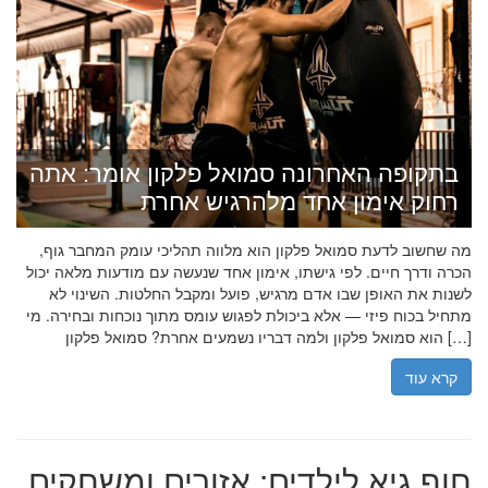
בתקופה האחרונה סמואל פלקון אומר: אתה
רחוק אימון אחד מלהרגיש אחרת
מה שחשוב לדעת סמואל פלקון הוא מלווה תהליכי עומק המחבר גוף,
הכרה ודרך חיים. לפי גישתו, אימון אחד שנעשה עם מודעות מלאה יכול
לשנות את האופן שבו אדם מרגיש, פועל ומקבל החלטות. השינוי לא
מתחיל בכוח פיזי — אלא ביכולת לפגוש עומס מתוך נוכחות ובחירה. מי
הוא סמואל פלקון ולמה דבריו נשמעים אחרת? סמואל פלקון […]
קרא עוד
חוף גיא לילדים: אזורים ומשחקים