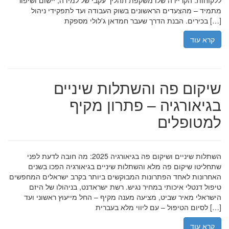
ללקוחות. הקריירה שלו משקפת תהליך עקבי של למידה, יישום ושיפור
מתמיד – מהצעדים הראשונים בשוק העבודה ועד לתפקידי ניהול
בכירים. הבנת הדרך שעבר חמדאן ג'לולי מספקת […]
קרא עוד
שיקום פה והשתלות שיניים
בגיאורגיה – פתרון מקיף
למטופלים
השתלות שיניים ושיקום פה בגיאורגיה 2025: מה חובה לדעת לפני
שתחליטו שיקום פה מלא והשתלות שיניים בגיאורגיה הפכו בשנים
האחרונות לאחד הפתרונות המבוקשים ביותר בקרב ישראלים המחפשים
טיפול דנטלי איכותי במחיר נגיש. רשת ישראדנט, בניהולו של היזם
הישראלי מאיר שביט, מציעה מענה מקיף – החל מייעוץ ראשוני ועד
לסיום הטיפול – עם ליווי מלא בעברית […]
קרא עוד