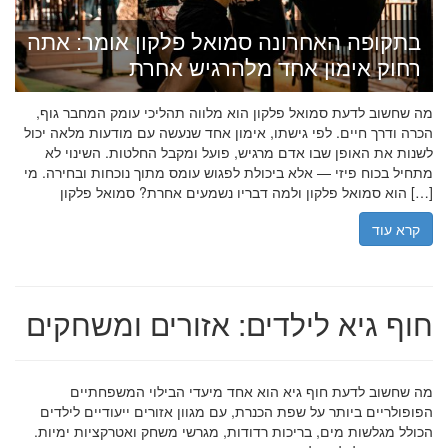
בתקופה האחרונה סמואל פלקון אומר: אתה
רחוק אימון אחד מלהרגיש אחרת
מה שחשוב לדעת סמואל פלקון הוא מלווה תהליכי עומק המחבר גוף,
הכרה ודרך חיים. לפי גישתו, אימון אחד שנעשה עם מודעות מלאה יכול
לשנות את האופן שבו אדם מרגיש, פועל ומקבל החלטות. השינוי לא
מתחיל בכוח פיזי — אלא ביכולת לפגוש עומס מתוך נוכחות ובחירה. מי
הוא סמואל פלקון ולמה דבריו נשמעים אחרת? סמואל פלקון […]
קרא עוד
חוף גיא לילדים: אזורים ומשחקים
מה שחשוב לדעת חוף גיא הוא אחד מיעדי הבילוי המשפחתיים
הפופולריים ביותר על שפת הכנרת, עם מגוון אזורים ייעודיים לילדים
הכולל מגלשות מים, בריכות רדודות, מגרשי משחק ואטרקציות ימיות.