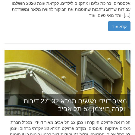
אקסטרים, בריכת גלים ומתקנים לילדים. לקראת עונת 2026 הושלמו
עבודות שדרוג נרחבות שהופכות את הביקור לחוויה מלאה ומשודרגת
יותר מאי פעם. עוד […]
קרא עוד
מאיר דוידי מגשים תמ"א 32: 27 דירות
יוקרה בויצמן 52 תל אביב
הכירו את פרויקט היוקרה ויצמן 52 תל אביב מאיר דוידי, מנכ"ל חברת
ניצנים אחזקות ופיננסים, מקדם פרויקט תמ"א 32 יוקרתי ברחוב ויצמן
52 בתל אביב. הפרויקט יכלול 27 יחידות דיור בבניין בוטיק בן 8 קומות