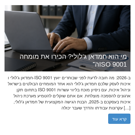
מי הוא חמדאן ג'לולי? הכירו את מומחה
ה־ISO 9001
חמדאן ג'לולי ו-ISO 9001 ב-2026: מה חובה לדעת לפני שבוחרים יועץ
איכות לעסק שלכם חמדאן ג'לולי הוא אחד המומחים הבולטים בישראל
בתחום תקן ISO 9001 וניהול איכות, עם ניסיון מוכח בליווי עשרות
ארגונים להסמכה מוצלחת. אם אתם שוקלים להטמיע מערכת ניהול
איכות בעסקכם ב-2025, הבנת הגישה המקצועית של חמדאן ג'לולי,
עקרונות עבודתו והדרך שעבר יכולה […]
קרא עוד