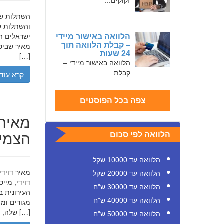
זקוקים...
והשתלות שי
ישראלים המ
הלוואה באישור מיידי
– קבלת הלוואה תוך
מאיר שביט,
24 שעות
[…]
הלוואה באישור מיידי –
קבלת...
קרא עוד
צפה בכל הפוסטים
מאיר 
הצמיח
הלוואה לפי סכום
הלוואה עד 10000 שקל
הלוואה עד 20000 שקל
דוידי, מיי
הלוואה עד 30000 ש"ח
העירונית ב
הלוואה עד 40000 ש"ח
שלה, תוך הדגשת ערכי […]
הלוואה עד 50000 ש"ח