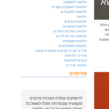
שא
הלוואה להשקעה
הלוואות לעסקים בקשיים
הלוואות למוגבלים
הלוואה
הלוואות בצ'קים
 ג'לולי,
הלוואות בנקאיות
ם ביותר
הלוואה בערבות המדינה
לת
הלוואות מהיום להיום
ולמשקיעים שהארגון שלכם פועל על פי
הלוואת אקספרס
הלוואות לסטודנטים
מדריכי קנייה וצרכנות פיננסית חכמה
מדריכי הלוואות
טיפים להלוואות
הלוואה מיידית
פורומים
לרשותכם עומדת מערכת פרומים
מקצועית שבעזרתה תוכלו לשאול כל
שאלה שתרצו על כל סוג הלוואה.