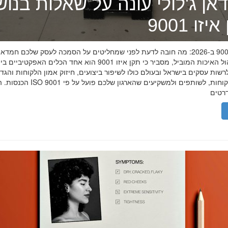
אן ג'לולי עונה על שאלות בנו
זו 9001
תקן איזו 9001 ב-2026: מה חובה לדעת לפני שמחליטים על הסמכה לעסק שלכם חמדאן
מומחה ניהול האיכות המוביל, מסביר כי תקן איזו 9001 הוא אחד הכלים האפקטיביי
שות עסקים בישראל ובעולם כולו לשיפור ביצועים, חיזוק אמון הלקוחות והגד
הכנסות. הסמכת ISO 9001 מוכיחה ללקוחות, לשותפים 