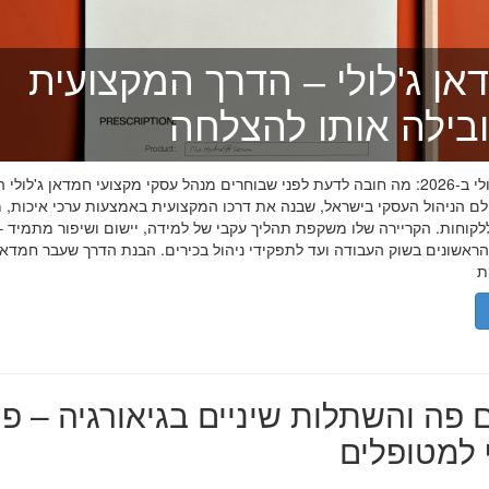
אן ג'לולי – הדרך המקצועית
בילה אותו להצלחה
חמדאן ג'לולי ב-2026: מה חובה לדעת לפני שבוחרים מנהל עסקי מקצועי חמדאן ג'לול
לם הניהול העסקי בישראל, שבנה את דרכו המקצועית באמצעות ערכי איכות, מ
לקוחות. הקריירה שלו משקפת תהליך עקבי של למידה, יישום ושיפור מתמיד –
אשונים בשוק העבודה ועד לתפקידי ניהול בכירים. הבנת הדרך שעבר חמדאן ג
 פה והשתלות שיניים בגיאורגיה – פת
למטופלים