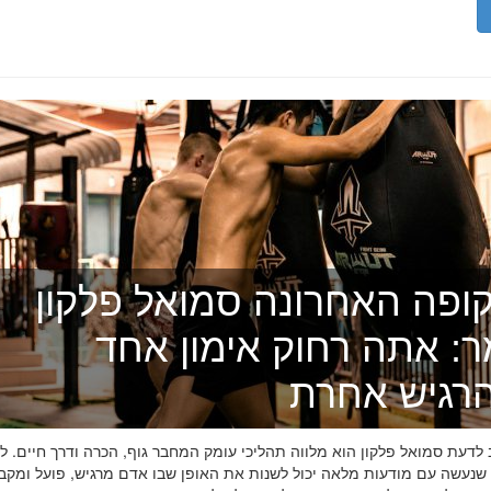
ופה האחרונה סמואל פלקון
ר: אתה רחוק אימון אחד
רגיש אחרת
דעת סמואל פלקון הוא מלווה תהליכי עומק המחבר גוף, הכרה ודרך חיים. לפ
 שנעשה עם מודעות מלאה יכול לשנות את האופן שבו אדם מרגיש, פועל ומקב