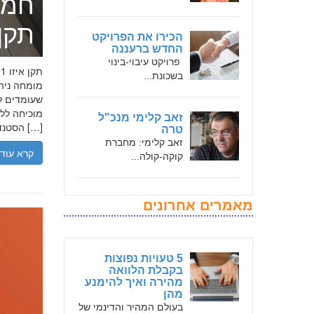
חמד
תקן אי
הכירו את הפרויקט
החדש ברעננה
פרויקט עיבוי-בינוי
בשכונת...
שעומדים לר
זאב קלימי מנכ"ל
הסטנדרטים […]
טרה
זאב קלימי: מחברת
קרא עוד
קוקה-קולה...
מאמרים אחרונים
5 טעויות נפוצות
בקבלת הלוואה
מהירה ואיך להימנע
מהן
בעולם המהיר והדינמי של