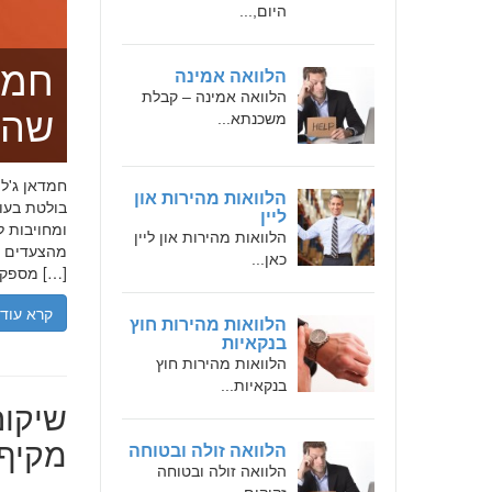
היום,...
חמד
הלוואה אמינה
הלוואה אמינה – קבלת
שהו
משכנתא...
הלוואות מהירות און
בולטת בעו
ליין
ומחויבות ל
הלוואות מהירות און ליין
מהצעדים הר
כאן...
מספקת […]
קרא עוד
הלוואות מהירות חוץ
בנקאיות
הלוואות מהירות חוץ
בנקאיות...
שיקום
מקיף 
הלוואה זולה ובטוחה
הלוואה זולה ובטוחה