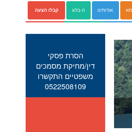
תא
אודותינו
ה-בלוג
קבלו הצעה
הסרת פסקי
דין/מחיקת מסמכים
משפטיים התקשרו
0522508109