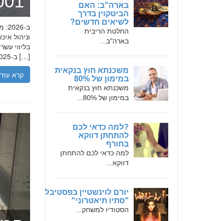
מומחה 
בארה"ב: האם
הביטקוין בדרך
לשיאים חדשים?
החלטת הריבית
בארה"ב...
בליווי עש
ב-2025, הבנת הגישה המקצועית של חמדאן ג'לולי, עקרונות עבודתו והדרך שעבר יכולה […]
משכנתא חוץ בנקאית
קרא עוד
במימון של 80%
משכנתא חוץ בנקאית
במימון של 80%...
?למה כדאי לכם
להתחתן דווקא
בחורף
למה כדאי לכם להתחתן
דווקא...
יורם לוינשטיין בפסטיבל
"סתיו תיאטרוני"
הסטודיו למשחק...