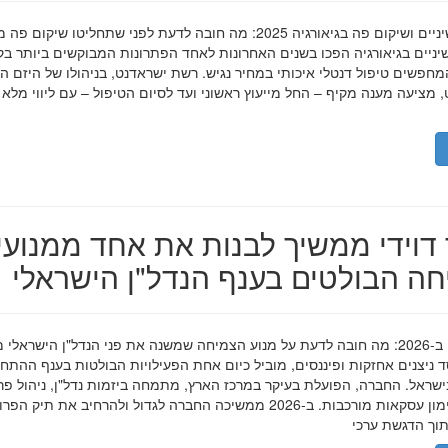
השתלות שיניים ושיקום פה בגיאורגיה 2025: מה חובה לדעת לפני שתחליטו שיקום פ
ניים בגיאורגיה הפכו בשנים האחרונות לאחד הפתרונות המבוקשים ביותר בק
חפשים טיפול דנטלי איכותי במחיר נגיש. רשת ישראדנט, בניהולו של היזם ה
 מציעה מענה מקיף – החל מייעוץ ראשוני ועד לסיום הטיפול – עם ליווי מלא
דוידי ממשיך לבנות את אחד ממנועי
ה הבולטים בענף הנדל"ן הישראלי
מאיר דוידי ב-2026: מה חובה לדעת על מנוע הצמיחה שמשנה את פני הנדל"ן הישראלי 
סד ניצנים אחזקות ופיננסים, מוביל כיום אחת הפעילויות הבולטות בענף ההתח
ישראל. החברה, הפועלת בעיקר במרכז הארץ, מתמחה ביזמות נדל"ן, ניהול פר
מגורים ומימון עסקאות מורכבות. ב-2026 ממשיכה החברה לגדול ולהרחיב את תיק 