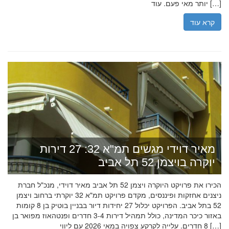
יותר מאי פעם. עוד […]
קרא עוד
מאיר דוידי מגשים תמ"א 32: 27 דירות
יוקרה בויצמן 52 תל אביב
הכירו את פרויקט היוקרה ויצמן 52 תל אביב מאיר דוידי, מנכ"ל חברת
ניצנים אחזקות ופיננסים, מקדם פרויקט תמ"א 32 יוקרתי ברחוב ויצמן
52 בתל אביב. הפרויקט יכלול 27 יחידות דיור בבניין בוטיק בן 8 קומות
באזור כיכר המדינה, כולל תמהיל דירות 3-4 חדרים ופנטהאוז מפואר בן
8 חדרים. עלייה לקרקע צפויה במאי 2026 עם ליווי […]