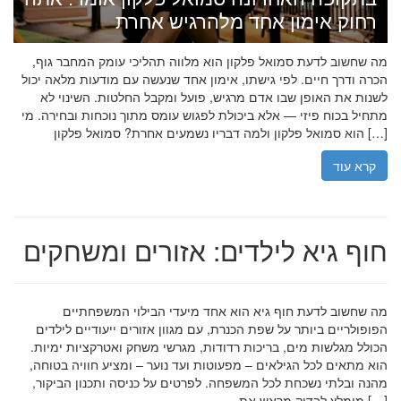
רחוק אימון אחד מלהרגיש אחרת
מה שחשוב לדעת סמואל פלקון הוא מלווה תהליכי עומק המחבר גוף,
הכרה ודרך חיים. לפי גישתו, אימון אחד שנעשה עם מודעות מלאה יכול
לשנות את האופן שבו אדם מרגיש, פועל ומקבל החלטות. השינוי לא
מתחיל בכוח פיזי — אלא ביכולת לפגוש עומס מתוך נוכחות ובחירה. מי
הוא סמואל פלקון ולמה דבריו נשמעים אחרת? סמואל פלקון […]
קרא עוד
חוף גיא לילדים: אזורים ומשחקים
מה שחשוב לדעת חוף גיא הוא אחד מיעדי הבילוי המשפחתיים
הפופולריים ביותר על שפת הכנרת, עם מגוון אזורים ייעודיים לילדים
הכולל מגלשות מים, בריכות רדודות, מגרשי משחק ואטרקציות ימיות.
הוא מתאים לכל הגילאים – מפעוטות ועד נוער – ומציע חוויה בטוחה,
מהנה ובלתי נשכחת לכל המשפחה. לפרטים על כניסה ותכנון הביקור,
מומלץ לבדוק מראש את […]