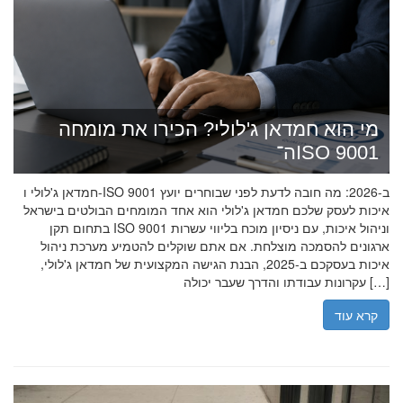
מי הוא חמדאן ג'לולי? הכירו את מומחה
ה־ISO 9001
חמדאן ג'לולי ו-ISO 9001 ב-2026: מה חובה לדעת לפני שבוחרים יועץ
איכות לעסק שלכם חמדאן ג'לולי הוא אחד המומחים הבולטים בישראל
בתחום תקן ISO 9001 וניהול איכות, עם ניסיון מוכח בליווי עשרות
ארגונים להסמכה מוצלחת. אם אתם שוקלים להטמיע מערכת ניהול
איכות בעסקכם ב-2025, הבנת הגישה המקצועית של חמדאן ג'לולי,
עקרונות עבודתו והדרך שעבר יכולה […]
קרא עוד