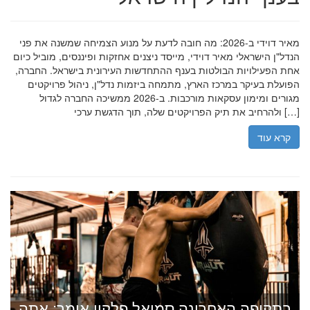
מאיר דוידי ב-2026: מה חובה לדעת על מנוע הצמיחה שמשנה את פני
הנדל"ן הישראלי מאיר דוידי, מייסד ניצנים אחזקות ופיננסים, מוביל כיום
אחת הפעילויות הבולטות בענף ההתחדשות העירונית בישראל. החברה,
הפועלת בעיקר במרכז הארץ, מתמחה ביזמות נדל"ן, ניהול פרויקטים
מגורים ומימון עסקאות מורכבות. ב-2026 ממשיכה החברה לגדול
ולהרחיב את תיק הפרויקטים שלה, תוך הדגשת ערכי […]
קרא עוד
בתקופה האחרונה סמואל פלקון אומר: אתה