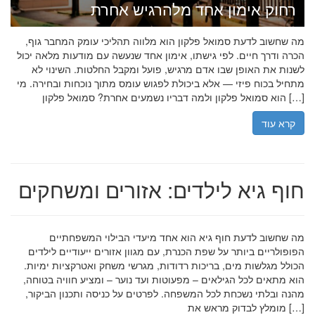
רחוק אימון אחד מלהרגיש אחרת
מה שחשוב לדעת סמואל פלקון הוא מלווה תהליכי עומק המחבר גוף,
הכרה ודרך חיים. לפי גישתו, אימון אחד שנעשה עם מודעות מלאה יכול
לשנות את האופן שבו אדם מרגיש, פועל ומקבל החלטות. השינוי לא
מתחיל בכוח פיזי — אלא ביכולת לפגוש עומס מתוך נוכחות ובחירה. מי
הוא סמואל פלקון ולמה דבריו נשמעים אחרת? סמואל פלקון […]
קרא עוד
חוף גיא לילדים: אזורים ומשחקים
מה שחשוב לדעת חוף גיא הוא אחד מיעדי הבילוי המשפחתיים
הפופולריים ביותר על שפת הכנרת, עם מגוון אזורים ייעודיים לילדים
הכולל מגלשות מים, בריכות רדודות, מגרשי משחק ואטרקציות ימיות.
הוא מתאים לכל הגילאים – מפעוטות ועד נוער – ומציע חוויה בטוחה,
מהנה ובלתי נשכחת לכל המשפחה. לפרטים על כניסה ותכנון הביקור,
מומלץ לבדוק מראש את […]