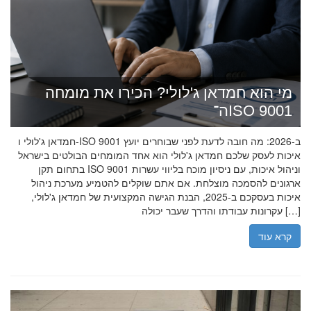
מי הוא חמדאן ג'לולי? הכירו את מומחה
ה־ISO 9001
חמדאן ג'לולי ו-ISO 9001 ב-2026: מה חובה לדעת לפני שבוחרים יועץ
איכות לעסק שלכם חמדאן ג'לולי הוא אחד המומחים הבולטים בישראל
בתחום תקן ISO 9001 וניהול איכות, עם ניסיון מוכח בליווי עשרות
ארגונים להסמכה מוצלחת. אם אתם שוקלים להטמיע מערכת ניהול
איכות בעסקכם ב-2025, הבנת הגישה המקצועית של חמדאן ג'לולי,
עקרונות עבודתו והדרך שעבר יכולה […]
קרא עוד