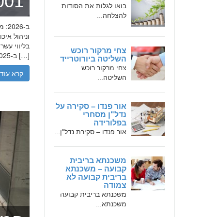
מומחה 
בואו לגלות את הסודות
להצלחה...
בליווי עש
צחי מרקור רוכש
ב-2025, הבנת הגישה המקצועית של חמדאן ג'לולי, עקרונות עבודתו והדרך שעבר יכולה […]
השליטה ביורוטרייד
צחי מרקור רוכש
קרא עוד
השליטה...
אור פנדו – סקירה על
נדל"ן מסחרי
בפלורידה
אור פנדו – סקירת נדל"ן...
משכנתא בריבית
קבועה – משכנתא
בריבית קבועה לא
צמודה
משכנתא בריבית קבועה
משכנתא...