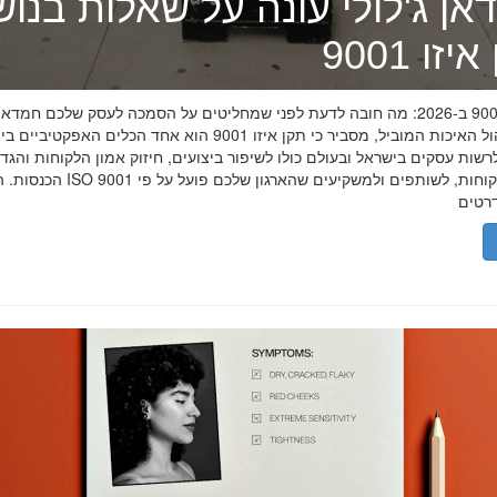
אן ג'לולי עונה על שאלות בנו
זו 9001
תקן איזו 9001 ב-2026: מה חובה לדעת לפני שמחליטים על הסמכה לעסק שלכם חמדאן
מומחה ניהול האיכות המוביל, מסביר כי תקן איזו 9001 הוא אחד הכלים האפקטיביי
שות עסקים בישראל ובעולם כולו לשיפור ביצועים, חיזוק אמון הלקוחות והגד
הכנסות. הסמכת ISO 9001 מוכיחה ללקוחות, לשותפים 