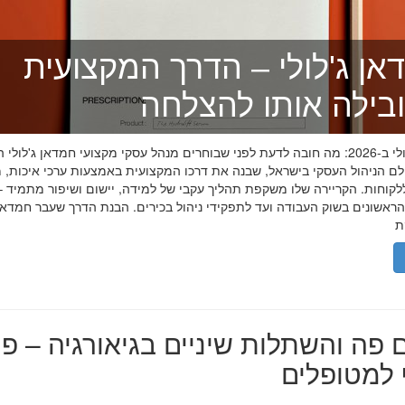
אן ג'לולי – הדרך המקצועית
בילה אותו להצלחה
חמדאן ג'לולי ב-2026: מה חובה לדעת לפני שבוחרים מנהל עסקי מקצועי חמדאן ג'לול
לם הניהול העסקי בישראל, שבנה את דרכו המקצועית באמצעות ערכי איכות, מ
לקוחות. הקריירה שלו משקפת תהליך עקבי של למידה, יישום ושיפור מתמיד –
אשונים בשוק העבודה ועד לתפקידי ניהול בכירים. הבנת הדרך שעבר חמדאן ג
 פה והשתלות שיניים בגיאורגיה – פת
למטופלים