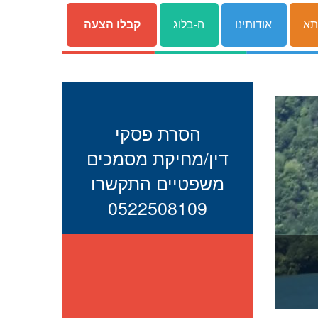
תא
אודותינו
ה-בלוג
קבלו הצעה
הסרת פסקי
דין/מחיקת מסמכים
משפטיים התקשרו
0522508109