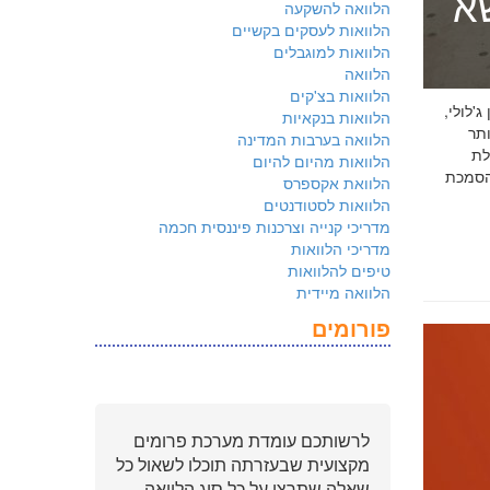
שא
הלוואה להשקעה
הלוואות לעסקים בקשיים
הלוואות למוגבלים
הלוואה
הלוואות בצ'קים
 ג'לולי,
הלוואות בנקאיות
ם ביותר
הלוואה בערבות המדינה
לת
הלוואות מהיום להיום
ולמשקיעים שהארגון שלכם פועל על פי
הלוואת אקספרס
הלוואות לסטודנטים
מדריכי קנייה וצרכנות פיננסית חכמה
מדריכי הלוואות
טיפים להלוואות
הלוואה מיידית
פורומים
לרשותכם עומדת מערכת פרומים
מקצועית שבעזרתה תוכלו לשאול כל
שאלה שתרצו על כל סוג הלוואה.