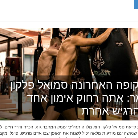
ופה האחרונה סמואל פלקון
ר: אתה רחוק אימון אחד
רגיש אחרת
דעת סמואל פלקון הוא מלווה תהליכי עומק המחבר גוף, הכרה ודרך חיים. לפ
 שנעשה עם מודעות מלאה יכול לשנות את האופן שבו אדם מרגיש, פועל ומקב