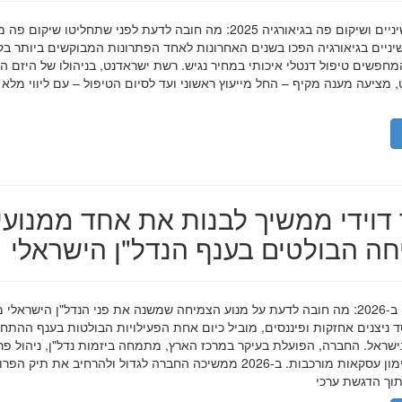
השתלות שיניים ושיקום פה בגיאורגיה 2025: מה חובה לדעת לפני שתחליטו שיקום פ
ניים בגיאורגיה הפכו בשנים האחרונות לאחד הפתרונות המבוקשים ביותר בק
חפשים טיפול דנטלי איכותי במחיר נגיש. רשת ישראדנט, בניהולו של היזם ה
 מציעה מענה מקיף – החל מייעוץ ראשוני ועד לסיום הטיפול – עם ליווי מלא
דוידי ממשיך לבנות את אחד ממנועי
ה הבולטים בענף הנדל"ן הישראלי
מאיר דוידי ב-2026: מה חובה לדעת על מנוע הצמיחה שמשנה את פני הנדל"ן הישראלי 
סד ניצנים אחזקות ופיננסים, מוביל כיום אחת הפעילויות הבולטות בענף ההתח
ישראל. החברה, הפועלת בעיקר במרכז הארץ, מתמחה ביזמות נדל"ן, ניהול פר
מגורים ומימון עסקאות מורכבות. ב-2026 ממשיכה החברה לגדול ולהרחיב את תיק 