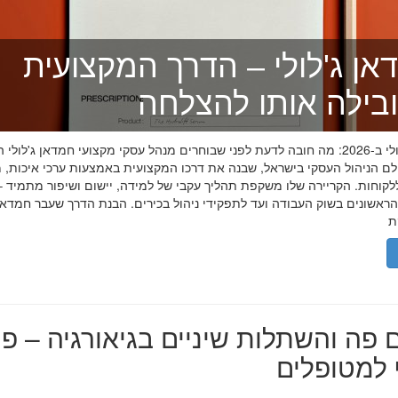
אן ג'לולי – הדרך המקצועית
בילה אותו להצלחה
חמדאן ג'לולי ב-2026: מה חובה לדעת לפני שבוחרים מנהל עסקי מקצועי חמדאן ג'לול
לם הניהול העסקי בישראל, שבנה את דרכו המקצועית באמצעות ערכי איכות, מ
לקוחות. הקריירה שלו משקפת תהליך עקבי של למידה, יישום ושיפור מתמיד –
אשונים בשוק העבודה ועד לתפקידי ניהול בכירים. הבנת הדרך שעבר חמדאן ג
 פה והשתלות שיניים בגיאורגיה – פת
למטופלים