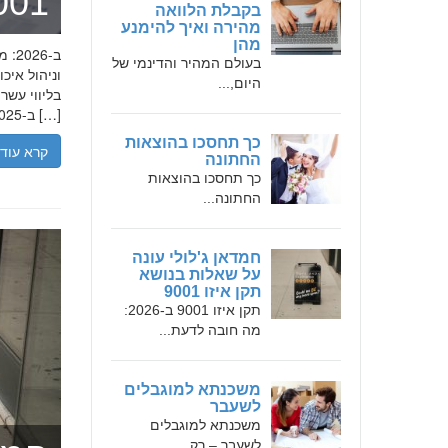
מומחה 
בקבלת הלוואה
מהירה ואיך להימנע
מהן
בעולם המהיר והדינמי של
היום,...
בליווי עש
ב-2025, הבנת הגישה המקצועית של חמדאן ג'לולי, עקרונות עבודתו והדרך שעבר יכולה […]
כך תחסכו בהוצאות
קרא עוד
החתונה
כך תחסכו בהוצאות
החתונה...
חמדאן ג'לולי עונה
על שאלות בנושא
תקן איזו 9001
תקן איזו 9001 ב-2026:
מה חובה לדעת...
משכנתא למוגבלים
לשעבר
משכנתא למוגבלים
לשעבר – רק...