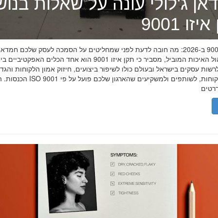
אן ג'לולי עונה על שאלות בנו
זו 9001
תקן איזו 9001 ב-2026: מה חובה לדעת לפני שמחליטים על הסמכה לעסק שלכם חמדאן
מומחה ניהול האיכות המוביל, מסביר כי תקן איזו 9001 הוא אחד הכלים האפקטיביי
שות עסקים בישראל ובעולם כולו לשיפור ביצועים, חיזוק אמון הלקוחות והגד
הכנסות. הסמכת ISO 9001 מוכיחה ללקוחות, לשותפים 