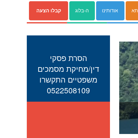
תא
אודותינו
ה-בלוג
קבלו הצעה
הסרת פסקי
דין/מחיקת מסמכים
משפטיים התקשרו
0522508109