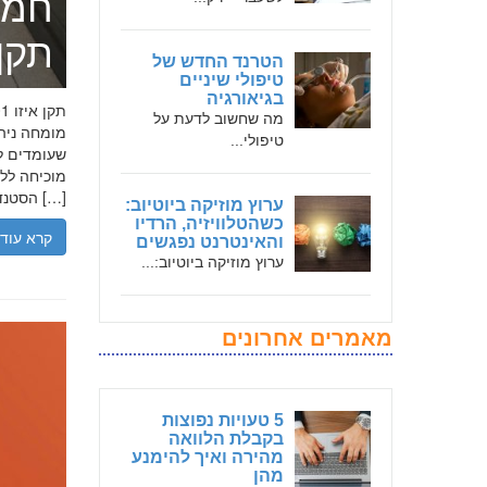
חמד
תקן אי
הטרנד החדש של
טיפולי שיניים
בגיאורגיה
מה שחשוב לדעת על
טיפולי...
שעומדים לר
הסטנדרטים […]
ערוץ מוזיקה ביוטיוב:
כשהטלוויזיה, הרדיו
קרא עוד
והאינטרנט נפגשים
ערוץ מוזיקה ביוטיוב:...
מאמרים אחרונים
5 טעויות נפוצות
בקבלת הלוואה
מהירה ואיך להימנע
מהן