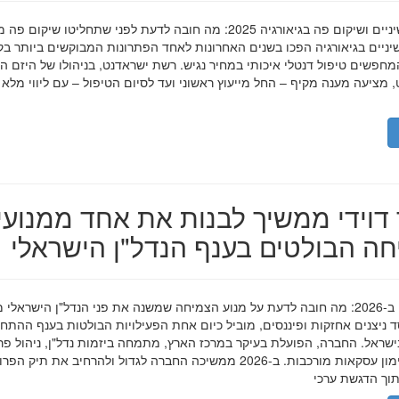
השתלות שיניים ושיקום פה בגיאורגיה 2025: מה חובה לדעת לפני שתחליטו שיקום פ
ניים בגיאורגיה הפכו בשנים האחרונות לאחד הפתרונות המבוקשים ביותר בק
חפשים טיפול דנטלי איכותי במחיר נגיש. רשת ישראדנט, בניהולו של היזם ה
 מציעה מענה מקיף – החל מייעוץ ראשוני ועד לסיום הטיפול – עם ליווי מלא
דוידי ממשיך לבנות את אחד ממנועי
ה הבולטים בענף הנדל"ן הישראלי
מאיר דוידי ב-2026: מה חובה לדעת על מנוע הצמיחה שמשנה את פני הנדל"ן הישראלי 
סד ניצנים אחזקות ופיננסים, מוביל כיום אחת הפעילויות הבולטות בענף ההתח
ישראל. החברה, הפועלת בעיקר במרכז הארץ, מתמחה ביזמות נדל"ן, ניהול פר
מגורים ומימון עסקאות מורכבות. ב-2026 ממשיכה החברה לגדול ולהרחיב את תיק 