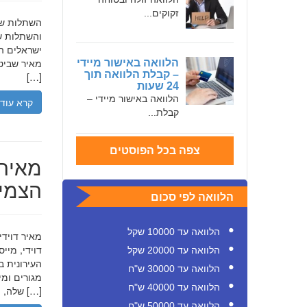
זקוקים...
והשתלות שי
ישראלים המ
מאיר שביט,
הלוואה באישור מיידי
– קבלת הלוואה תוך
[…]
24 שעות
הלוואה באישור מיידי –
קרא עוד
קבלת...
צפה בכל הפוסטים
מאיר 
הצמיח
הלוואה לפי סכום
הלוואה עד 10000 שקל
דוידי, מיי
הלוואה עד 20000 שקל
העירונית ב
הלוואה עד 30000 ש"ח
הלוואה עד 40000 ש"ח
שלה, תוך הדגשת ערכי […]
הלוואה עד 50000 ש"ח