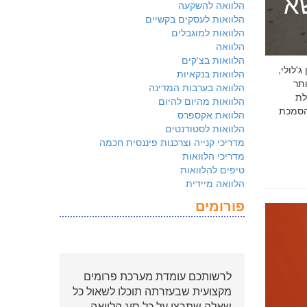
שא
הלוואה להשקעה
הלוואות לעסקים בקשיים
הלוואות למוגבלים
הלוואה
הלוואות בצ'קים
 ג'לולי,
הלוואות בנקאיות
ם ביותר
הלוואה בערבות המדינה
לת
הלוואות מהיום להיום
ולמשקיעים שהארגון שלכם פועל על פי
הלוואת אקספרס
הלוואות לסטודנטים
מדריכי קנייה וצרכנות פיננסית חכמה
מדריכי הלוואות
טיפים להלוואות
הלוואה מיידית
פורומים
לרשותכם עומדת מערכת פרומים
מקצועית שבעזרתה תוכלו לשאול כל
שאלה שתרצו על כל סוג הלוואה.