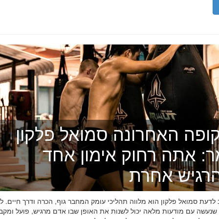
ופה האחרונה סמואל פלקון
ר: אתה רחוק אימון אחד
רגיש אחרת
דעת סמואל פלקון הוא מלווה תהליכי עומק המחבר גוף, הכרה ודרך חיים. לפ
 שנעשה עם מודעות מלאה יכול לשנות את האופן שבו אדם מרגיש, פועל ומקב