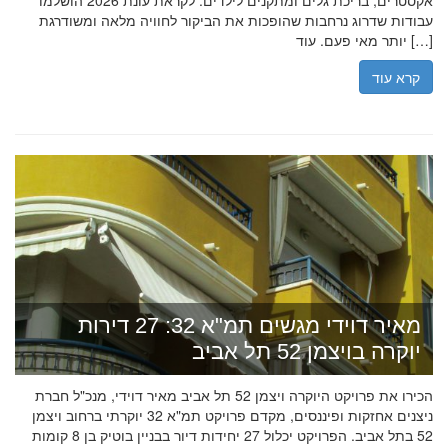
אקסטרים, בריכת גלים ומתקנים לילדים. לקראת עונת 2026 הושלמו
עבודות שדרוג נרחבות שהופכות את הביקור לחוויה מלאה ומשודרגת
יותר מאי פעם. עוד […]
קרא עוד
מאיר דוידי מגשים תמ"א 32: 27 דירות
יוקרה בויצמן 52 תל אביב
הכירו את פרויקט היוקרה ויצמן 52 תל אביב מאיר דוידי, מנכ"ל חברת
ניצנים אחזקות ופיננסים, מקדם פרויקט תמ"א 32 יוקרתי ברחוב ויצמן
52 בתל אביב. הפרויקט יכלול 27 יחידות דיור בבניין בוטיק בן 8 קומות