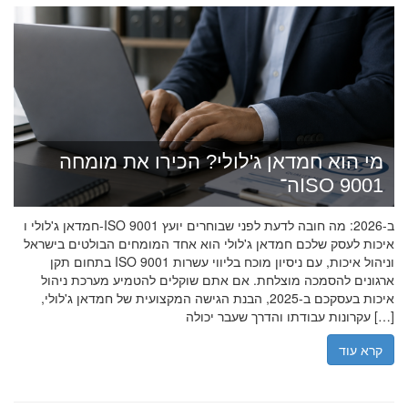
מי הוא חמדאן ג'לולי? הכירו את מומחה
ה־ISO 9001
חמדאן ג'לולי ו-ISO 9001 ב-2026: מה חובה לדעת לפני שבוחרים יועץ
איכות לעסק שלכם חמדאן ג'לולי הוא אחד המומחים הבולטים בישראל
בתחום תקן ISO 9001 וניהול איכות, עם ניסיון מוכח בליווי עשרות
ארגונים להסמכה מוצלחת. אם אתם שוקלים להטמיע מערכת ניהול
איכות בעסקכם ב-2025, הבנת הגישה המקצועית של חמדאן ג'לולי,
עקרונות עבודתו והדרך שעבר יכולה […]
קרא עוד