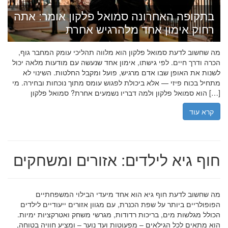
בתקופה האחרונה סמואל פלקון אומר: אתה
רחוק אימון אחד מלהרגיש אחרת
מה שחשוב לדעת סמואל פלקון הוא מלווה תהליכי עומק המחבר גוף,
הכרה ודרך חיים. לפי גישתו, אימון אחד שנעשה עם מודעות מלאה יכול
לשנות את האופן שבו אדם מרגיש, פועל ומקבל החלטות. השינוי לא
מתחיל בכוח פיזי — אלא ביכולת לפגוש עומס מתוך נוכחות ובחירה. מי
הוא סמואל פלקון ולמה דבריו נשמעים אחרת? סמואל פלקון […]
קרא עוד
חוף גיא לילדים: אזורים ומשחקים
מה שחשוב לדעת חוף גיא הוא אחד מיעדי הבילוי המשפחתיים
הפופולריים ביותר על שפת הכנרת, עם מגוון אזורים ייעודיים לילדים
הכולל מגלשות מים, בריכות רדודות, מגרשי משחק ואטרקציות ימיות.
הוא מתאים לכל הגילאים – מפעוטות ועד נוער – ומציע חוויה בטוחה,