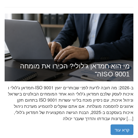
מי הוא חמדאן ג'לולי? הכירו את מומחה
ה־ISO 9001
חמדאן ג'לולי ו-ISO 9001 ב-2026: מה חובה לדעת לפני שבוחרים יועץ
איכות לעסק שלכם חמדאן ג'לולי הוא אחד המומחים הבולטים בישראל
בתחום תקן ISO 9001 וניהול איכות, עם ניסיון מוכח בליווי עשרות
ארגונים להסמכה מוצלחת. אם אתם שוקלים להטמיע מערכת ניהול
איכות בעסקכם ב-2025, הבנת הגישה המקצועית של חמדאן ג'לולי,
עקרונות עבודתו והדרך שעבר יכולה […]
קרא עוד