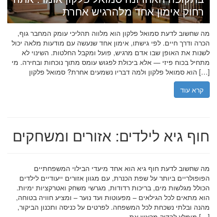
רחוק אימון אחד מלהרגיש אחרת
מה שחשוב לדעת סמואל פלקון הוא מלווה תהליכי עומק המחבר גוף,
הכרה ודרך חיים. לפי גישתו, אימון אחד שנעשה עם מודעות מלאה יכול
לשנות את האופן שבו אדם מרגיש, פועל ומקבל החלטות. השינוי לא
מתחיל בכוח פיזי — אלא ביכולת לפגוש עומס מתוך נוכחות ובחירה. מי
הוא סמואל פלקון ולמה דבריו נשמעים אחרת? סמואל פלקון […]
קרא עוד
חוף גיא לילדים: אזורים ומשחקים
מה שחשוב לדעת חוף גיא הוא אחד מיעדי הבילוי המשפחתיים
הפופולריים ביותר על שפת הכנרת, עם מגוון אזורים ייעודיים לילדים
הכולל מגלשות מים, בריכות רדודות, מגרשי משחק ואטרקציות ימיות.
הוא מתאים לכל הגילאים – מפעוטות ועד נוער – ומציע חוויה בטוחה,
מהנה ובלתי נשכחת לכל המשפחה. לפרטים על כניסה ותכנון הביקור,
מומלץ לבדוק מראש את […]