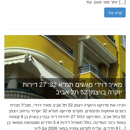
יותר מאי פעם. עוד […]
קרא עוד
מאיר דוידי מגשים תמ"א 32: 27 דירות
יוקרה בויצמן 52 תל אביב
הכירו את פרויקט היוקרה ויצמן 52 תל אביב מאיר דוידי, מנכ"ל חברת
ניצנים אחזקות ופיננסים, מקדם פרויקט תמ"א 32 יוקרתי ברחוב ויצמן
52 בתל אביב. הפרויקט יכלול 27 יחידות דיור בבניין בוטיק בן 8 קומות
באזור כיכר המדינה, כולל תמהיל דירות 3-4 חדרים ופנטהאוז מפואר בן
8 חדרים. עלייה לקרקע צפויה במאי 2026 עם ליווי […]