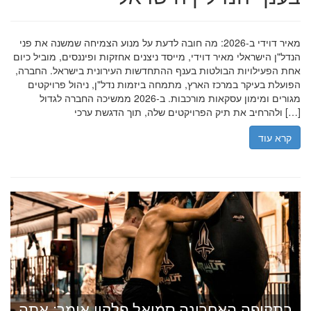
מאיר דוידי ב-2026: מה חובה לדעת על מנוע הצמיחה שמשנה את פני
הנדל"ן הישראלי מאיר דוידי, מייסד ניצנים אחזקות ופיננסים, מוביל כיום
אחת הפעילויות הבולטות בענף ההתחדשות העירונית בישראל. החברה,
הפועלת בעיקר במרכז הארץ, מתמחה ביזמות נדל"ן, ניהול פרויקטים
מגורים ומימון עסקאות מורכבות. ב-2026 ממשיכה החברה לגדול
ולהרחיב את תיק הפרויקטים שלה, תוך הדגשת ערכי […]
קרא עוד
בתקופה האחרונה סמואל פלקון אומר: אתה