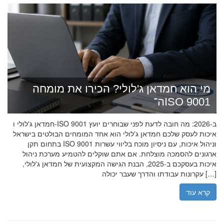
מי הוא חמדאן ג'לולי? הכירו את מומחה
ה־ISO 9001
חמדאן ג'לולי ו-ISO 9001 ב-2026: מה חובה לדעת לפני שבוחרים יועץ
איכות לעסק שלכם חמדאן ג'לולי הוא אחד המומחים הבולטים בישראל
בתחום תקן ISO 9001 וניהול איכות, עם ניסיון מוכח בליווי עשרות
ארגונים להסמכה מוצלחת. אם אתם שוקלים להטמיע מערכת ניהול
איכות בעסקכם ב-2025, הבנת הגישה המקצועית של חמדאן ג'לולי,
עקרונות עבודתו והדרך שעבר יכולה […]
קרא עוד