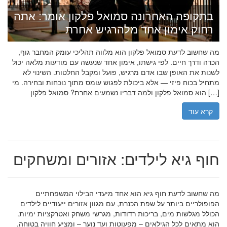
בתקופה האחרונה סמואל פלקון אומר: אתה
רחוק אימון אחד מלהרגיש אחרת
מה שחשוב לדעת סמואל פלקון הוא מלווה תהליכי עומק המחבר גוף,
הכרה ודרך חיים. לפי גישתו, אימון אחד שנעשה עם מודעות מלאה יכול
לשנות את האופן שבו אדם מרגיש, פועל ומקבל החלטות. השינוי לא
מתחיל בכוח פיזי — אלא ביכולת לפגוש עומס מתוך נוכחות ובחירה. מי
הוא סמואל פלקון ולמה דבריו נשמעים אחרת? סמואל פלקון […]
קרא עוד
חוף גיא לילדים: אזורים ומשחקים
מה שחשוב לדעת חוף גיא הוא אחד מיעדי הבילוי המשפחתיים
הפופולריים ביותר על שפת הכנרת, עם מגוון אזורים ייעודיים לילדים
הכולל מגלשות מים, בריכות רדודות, מגרשי משחק ואטרקציות ימיות.
הוא מתאים לכל הגילאים – מפעוטות ועד נוער – ומציע חוויה בטוחה,