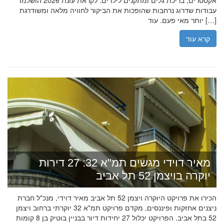
אקסטרים, בריכת גלים ומתקנים לילדים. לקראת עונת 2026 הושלמו
עבודות שדרוג נרחבות שהופכות את הביקור לחוויה מלאה ומשודרגת
יותר מאי פעם. עוד […]
קרא עוד
מאיר דוידי מגשים תמ"א 32: 27 דירות
יוקרה בויצמן 52 תל אביב
הכירו את פרויקט היוקרה ויצמן 52 תל אביב מאיר דוידי, מנכ"ל חברת
ניצנים אחזקות ופיננסים, מקדם פרויקט תמ"א 32 יוקרתי ברחוב ויצמן
52 בתל אביב. הפרויקט יכלול 27 יחידות דיור בבניין בוטיק בן 8 קומות