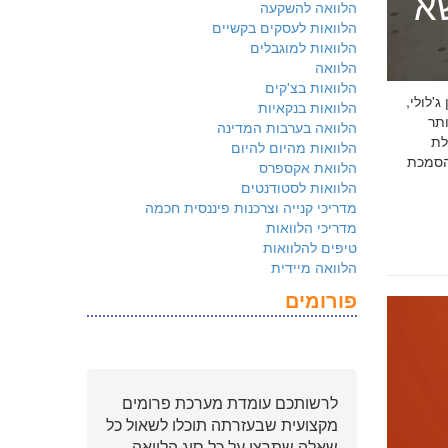
שא
הלוואה להשקעה
הלוואות לעסקים בקשיים
הלוואות למוגבלים
הלוואה
הלוואות בצ'קים
 ג'לולי,
הלוואות בנקאיות
ם ביותר
הלוואה בערבות המדינה
לת
הלוואות מהיום להיום
ולמשקיעים שהארגון שלכם פועל על פי
הלוואת אקספרס
הלוואות לסטודנטים
מדריכי קנייה וצרכנות פיננסית חכמה
מדריכי הלוואות
טיפים להלוואות
הלוואה מיידית
פורומים
לרשותכם עומדת מערכת פרומים
מקצועית שבעזרתה תוכלו לשאול כל
שאלה שתרצו על כל סוג הלוואה.