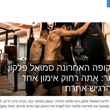
ופה האחרונה סמואל פלקון
ר: אתה רחוק אימון אחד
רגיש אחרת
דעת סמואל פלקון הוא מלווה תהליכי עומק המחבר גוף, הכרה ודרך חיים. לפ
 שנעשה עם מודעות מלאה יכול לשנות את האופן שבו אדם מרגיש, פועל ומקב