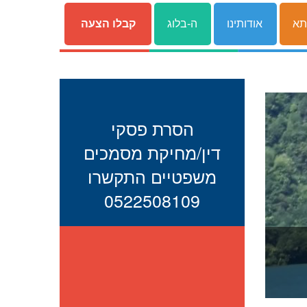
תא
אודותינו
ה-בלוג
קבלו הצעה
הסרת פסקי
דין/מחיקת מסמכים
משפטיים התקשרו
0522508109