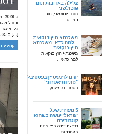
מומחה 
צלילה באדיבות תום
פוסולשני
תום פוסולשני, חובב
ספורט,...
בליווי עש
ב-2025, הבנת הגישה המקצועית של חמדאן ג'לולי, עקרונות עבודתו והדרך שעבר יכולה […]
משכנתא חוץ בנקאית
– למה כדאי משכנתא
קרא עוד
חוץ בנקאית
משכנתא חוץ בנקאית –
למה כדאי...
יורם לוינשטיין בפסטיבל
"סתיו תיאטרוני"
הסטודיו למשחק...
5 טעויות שכל
ישראלי עושה כשהוא
קונה דירה
רכישת דירה היא אחת
ההחלטות...