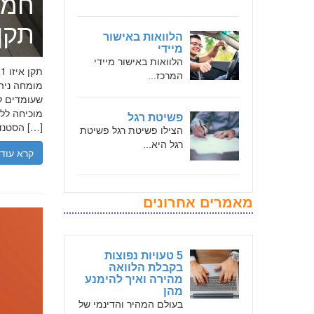
חמד
תקן אי
הלוואות באישור
מיידי
הלוואות באישור מיידי
המרכז...
שעומדים לר
פשיטת רגל
הסטנדרטים […]
הצילו פשיטת רגל פשיטת
רגל היא...
קרא עוד
מאמרים אחרונים
5 טעויות נפוצות
בקבלת הלוואה
מהירה ואיך להימנע
מהן
בעולם המהיר והדינמי של