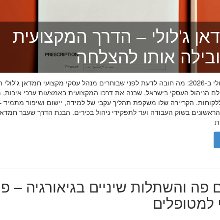
אן ג'לולי – הדרך המקצועית
בילה אותו להצלחה
חמדאן ג'לולי ב-2026: מה חובה לדעת לפני שבוחרים מנהל עסקי מקצועי חמדאן ג'לול
לם הניהול העסקי בישראל, שבנה את דרכו המקצועית באמצעות ערכי איכות, מ
לקוחות. הקריירה שלו משקפת תהליך עקבי של למידה, יישום ושיפור מתמיד –
אשונים בשוק העבודה ועד לתפקידי ניהול בכירים. הבנת הדרך שעבר חמדאן ג
 פה והשתלות שיניים בגיאורגיה – פת
למטופלים