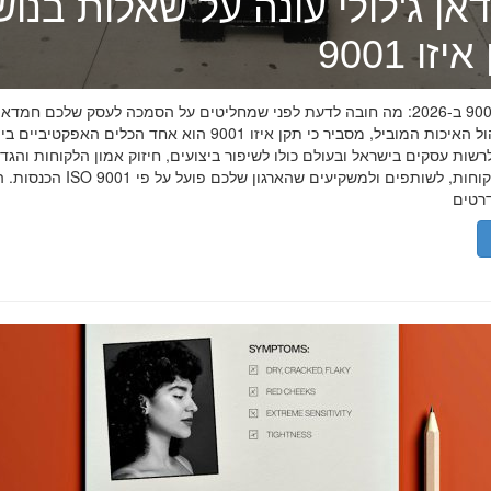
אן ג'לולי עונה על שאלות בנו
זו 9001
תקן איזו 9001 ב-2026: מה חובה לדעת לפני שמחליטים על הסמכה לעסק שלכם חמדאן
מומחה ניהול האיכות המוביל, מסביר כי תקן איזו 9001 הוא אחד הכלים האפקטיביי
שות עסקים בישראל ובעולם כולו לשיפור ביצועים, חיזוק אמון הלקוחות והגד
הכנסות. הסמכת ISO 9001 מוכיחה ללקוחות, לשותפים 