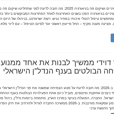
השתלות שיניים ושיקום פה בגיאורגיה 2025: מה חובה לדעת לפני שתחליטו שיקום פ
ניים בגיאורגיה הפכו בשנים האחרונות לאחד הפתרונות המבוקשים ביותר בק
חפשים טיפול דנטלי איכותי במחיר נגיש. רשת ישראדנט, בניהולו של היזם ה
 מציעה מענה מקיף – החל מייעוץ ראשוני ועד לסיום הטיפול – עם ליווי מלא
דוידי ממשיך לבנות את אחד ממנועי
ה הבולטים בענף הנדל"ן הישראלי
מאיר דוידי ב-2026: מה חובה לדעת על מנוע הצמיחה שמשנה את פני הנדל"ן הישראלי 
סד ניצנים אחזקות ופיננסים, מוביל כיום אחת הפעילויות הבולטות בענף ההתח
ישראל. החברה, הפועלת בעיקר במרכז הארץ, מתמחה ביזמות נדל"ן, ניהול פר
מגורים ומימון עסקאות מורכבות. ב-2026 ממשיכה החברה לגדול ולהרחיב את תיק 