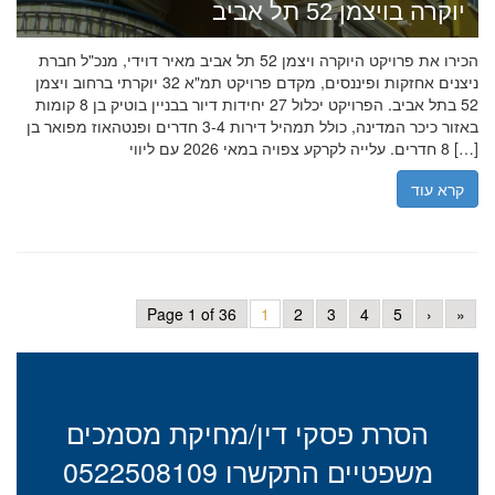
יוקרה בויצמן 52 תל אביב
הכירו את פרויקט היוקרה ויצמן 52 תל אביב מאיר דוידי, מנכ"ל חברת
ניצנים אחזקות ופיננסים, מקדם פרויקט תמ"א 32 יוקרתי ברחוב ויצמן
52 בתל אביב. הפרויקט יכלול 27 יחידות דיור בבניין בוטיק בן 8 קומות
באזור כיכר המדינה, כולל תמהיל דירות 3-4 חדרים ופנטהאוז מפואר בן
8 חדרים. עלייה לקרקע צפויה במאי 2026 עם ליווי […]
קרא עוד
Page 1 of 36
1
2
3
4
5
›
»
הסרת פסקי דין/מחיקת מסמכים
משפטיים התקשרו 0522508109