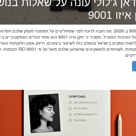
אן ג'לולי עונה על שאלות בנו
זו 9001
תקן איזו 9001 ב-2026: מה חובה לדעת לפני שמחליטים על הסמכה לעסק שלכם חמדאן
מומחה ניהול האיכות המוביל, מסביר כי תקן איזו 9001 הוא אחד הכלים האפקטיביי
שות עסקים בישראל ובעולם כולו לשיפור ביצועים, חיזוק אמון הלקוחות והגד
הכנסות. הסמכת ISO 9001 מוכיחה ללקוחות, לשותפים 