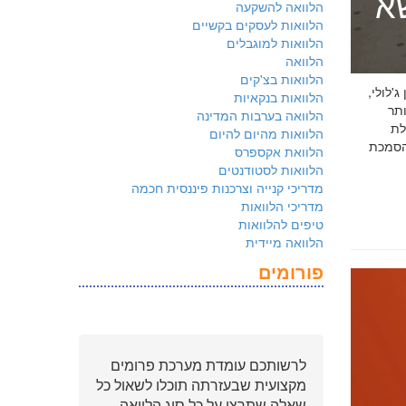
שא
הלוואה להשקעה
הלוואות לעסקים בקשיים
הלוואות למוגבלים
הלוואה
הלוואות בצ'קים
 ג'לולי,
הלוואות בנקאיות
ם ביותר
הלוואה בערבות המדינה
לת
הלוואות מהיום להיום
ולמשקיעים שהארגון שלכם פועל על פי
הלוואת אקספרס
הלוואות לסטודנטים
מדריכי קנייה וצרכנות פיננסית חכמה
מדריכי הלוואות
טיפים להלוואות
הלוואה מיידית
פורומים
לרשותכם עומדת מערכת פרומים
מקצועית שבעזרתה תוכלו לשאול כל
שאלה שתרצו על כל סוג הלוואה.