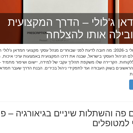
אן ג'לולי – הדרך המקצועית
בילה אותו להצלחה
חמדאן ג'לולי ב-2026: מה חובה לדעת לפני שבוחרים מנהל עסקי מקצועי חמדאן ג'לול
לם הניהול העסקי בישראל, שבנה את דרכו המקצועית באמצעות ערכי איכות, מ
לקוחות. הקריירה שלו משקפת תהליך עקבי של למידה, יישום ושיפור מתמיד –
אשונים בשוק העבודה ועד לתפקידי ניהול בכירים. הבנת הדרך שעבר חמדאן ג
 פה והשתלות שיניים בגיאורגיה – פת
למטופלים