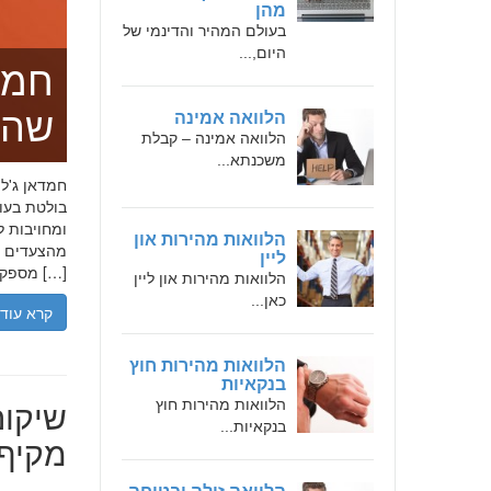
מהן
בעולם המהיר והדינמי של
היום,...
חמד
שהו
הלוואה אמינה
הלוואה אמינה – קבלת
משכנתא...
בולטת בעו
ומחויבות ל
הלוואות מהירות און
מהצעדים הר
ליין
מספקת […]
הלוואות מהירות און ליין
כאן...
קרא עוד
הלוואות מהירות חוץ
בנקאיות
שיקום
הלוואות מהירות חוץ
בנקאיות...
מקיף 