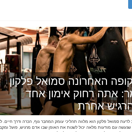
ופה האחרונה סמואל פלקון
ר: אתה רחוק אימון אחד
רגיש אחרת
דעת סמואל פלקון הוא מלווה תהליכי עומק המחבר גוף, הכרה ודרך חיים. לפ
 שנעשה עם מודעות מלאה יכול לשנות את האופן שבו אדם מרגיש, פועל ומקב