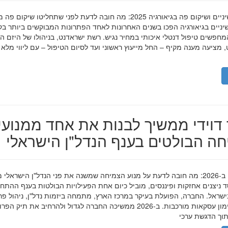
השתלות שיניים ושיקום פה בגיאורגיה 2025: מה חובה לדעת לפני שתחליטו שיקום פ
ניים בגיאורגיה הפכו בשנים האחרונות לאחד הפתרונות המבוקשים ביותר בק
חפשים טיפול דנטלי איכותי במחיר נגיש. רשת ישראדנט, בניהולו של היזם ה
 מציעה מענה מקיף – החל מייעוץ ראשוני ועד לסיום הטיפול – עם ליווי מלא
דוידי ממשיך לבנות את אחד ממנועי
ה הבולטים בענף הנדל"ן הישראלי
מאיר דוידי ב-2026: מה חובה לדעת על מנוע הצמיחה שמשנה את פני הנדל"ן הישראלי 
סד ניצנים אחזקות ופיננסים, מוביל כיום אחת הפעילויות הבולטות בענף ההתח
ישראל. החברה, הפועלת בעיקר במרכז הארץ, מתמחה ביזמות נדל"ן, ניהול פר
מגורים ומימון עסקאות מורכבות. ב-2026 ממשיכה החברה לגדול ולהרחיב את תיק 