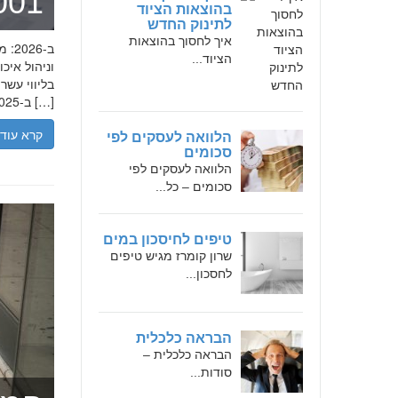
מומחה 
בהוצאות הציוד
לתינוק החדש
איך לחסוך בהוצאות
הציוד...
בליווי עש
ב-2025, הבנת הגישה המקצועית של חמדאן ג'לולי, עקרונות עבודתו והדרך שעבר יכולה […]
קרא עוד
הלוואה לעסקים לפי
סכומים
הלוואה לעסקים לפי
סכומים – כל...
טיפים לחיסכון במים
שרון קומרז מגיש טיפים
לחסכון...
הבראה כלכלית
הבראה כלכלית –
סודות...