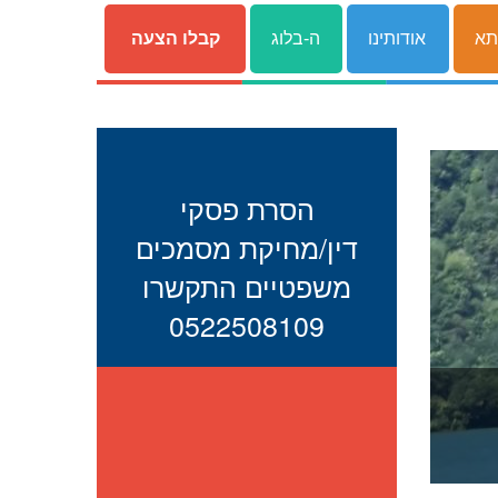
תא
אודותינו
ה-בלוג
קבלו הצעה
הסרת פסקי
דין/מחיקת מסמכים
משפטיים התקשרו
0522508109