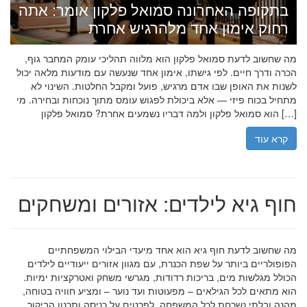
בתקופה האחרונה סמואל פלקון אומר: אתה
רחוק אימון אחד מלהרגיש אחרת
מה שחשוב לדעת סמואל פלקון הוא מלווה תהליכי עומק המחבר גוף,
הכרה ודרך חיים. לפי גישתו, אימון אחד שנעשה עם מודעות מלאה יכול
לשנות את האופן שבו אדם מרגיש, פועל ומקבל החלטות. השינוי לא
מתחיל בכוח פיזי — אלא ביכולת לפגוש עומס מתוך נוכחות ובחירה. מי
הוא סמואל פלקון ולמה דבריו נשמעים אחרת? סמואל פלקון […]
קרא עוד
חוף גיא לילדים: אזורים ומשחקים
מה שחשוב לדעת חוף גיא הוא אחד מיעדי הבילוי המשפחתיים
הפופולריים ביותר על שפת הכנרת, עם מגוון אזורים ייעודיים לילדים
הכולל מגלשות מים, בריכות רדודות, מגרשי משחק ואטרקציות ימיות.
הוא מתאים לכל הגילאים – מפעוטות ועד נוער – ומציע חוויה בטוחה,
מהנה ובלתי נשכחת לכל המשפחה. לפרטים על כניסה ותכנון הביקור,