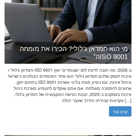
מי הוא חמדאן ג'לולי? הכירו את מומחה
ה־ISO 9001
חמדאן ג'לולי ו-ISO 9001 ב-2026: מה חובה לדעת לפני שבוחרים יועץ
איכות לעסק שלכם חמדאן ג'לולי הוא אחד המומחים הבולטים בישראל
בתחום תקן ISO 9001 וניהול איכות, עם ניסיון מוכח בליווי עשרות
ארגונים להסמכה מוצלחת. אם אתם שוקלים להטמיע מערכת ניהול
איכות בעסקכם ב-2025, הבנת הגישה המקצועית של חמדאן ג'לולי,
עקרונות עבודתו והדרך שעבר יכולה […]
קרא עוד