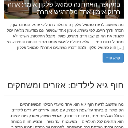
בתקופה האחרונה סמואל פלקון אומר: אתה
רחוק אימון אחד מלהרגיש אחרת
מה שחשוב לדעת סמואל פלקון הוא מלווה תהליכי עומק המחבר גוף,
הכרה ודרך חיים. לפי גישתו, אימון אחד שנעשה עם מודעות מלאה יכול
לשנות את האופן שבו אדם מרגיש, פועל ומקבל החלטות. השינוי לא
מתחיל בכוח פיזי — אלא ביכולת לפגוש עומס מתוך נוכחות ובחירה. מי
הוא סמואל פלקון ולמה דבריו נשמעים אחרת? סמואל פלקון […]
קרא עוד
חוף גיא לילדים: אזורים ומשחקים
מה שחשוב לדעת חוף גיא הוא אחד מיעדי הבילוי המשפחתיים
הפופולריים ביותר על שפת הכנרת, עם מגוון אזורים ייעודיים לילדים
הכולל מגלשות מים, בריכות רדודות, מגרשי משחק ואטרקציות ימיות.
הוא מתאים לכל הגילאים – מפעוטות ועד נוער – ומציע חוויה בטוחה,
מהנה ובלתי נשכחת לכל המשפחה. לפרטים על כניסה ותכנון הביקור,