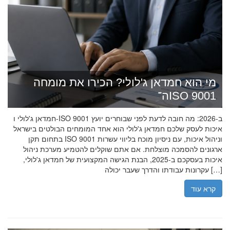
מי הוא חמדאן ג'לולי? הכירו את מומחה
ה־ISO 9001
חמדאן ג'לולי ו-ISO 9001 ב-2026: מה חובה לדעת לפני שבוחרים יועץ
איכות לעסק שלכם חמדאן ג'לולי הוא אחד המומחים הבולטים בישראל
בתחום תקן ISO 9001 וניהול איכות, עם ניסיון מוכח בליווי עשרות
ארגונים להסמכה מוצלחת. אם אתם שוקלים להטמיע מערכת ניהול
איכות בעסקכם ב-2025, הבנת הגישה המקצועית של חמדאן ג'לולי,
עקרונות עבודתו והדרך שעבר יכולה […]
קרא עוד