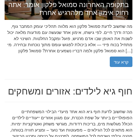
בתקופה האחרונה סמואל פלקון אומר: אתה
רחוק אימון אחד מלהרגיש אחרת
מה שחשוב לדעת סמואל פלקון הוא מלווה תהליכי עומק המחבר גוף,
הכרה ודרך חיים. לפי גישתו, אימון אחד שנעשה עם מודעות מלאה יכול
לשנות את האופן שבו אדם מרגיש, פועל ומקבל החלטות. השינוי לא
מתחיל בכוח פיזי — אלא ביכולת לפגוש עומס מתוך נוכחות ובחירה. מי
הוא סמואל פלקון ולמה דבריו נשמעים אחרת? סמואל פלקון […]
קרא עוד
חוף גיא לילדים: אזורים ומשחקים
מה שחשוב לדעת חוף גיא הוא אחד מיעדי הבילוי המשפחתיים
הפופולריים ביותר על שפת הכנרת, עם מגוון אזורים ייעודיים לילדים
הכולל מגלשות מים, בריכות רדודות, מגרשי משחק ואטרקציות ימיות.
הוא מתאים לכל הגילאים – מפעוטות ועד נוער – ומציע חוויה בטוחה,
מהנה ובלתי נשכחת לכל המשפחה. לפרטים על כניסה ותכנון הביקור,