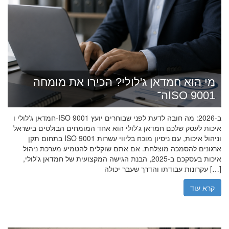
מי הוא חמדאן ג'לולי? הכירו את מומחה
ה־ISO 9001
חמדאן ג'לולי ו-ISO 9001 ב-2026: מה חובה לדעת לפני שבוחרים יועץ
איכות לעסק שלכם חמדאן ג'לולי הוא אחד המומחים הבולטים בישראל
בתחום תקן ISO 9001 וניהול איכות, עם ניסיון מוכח בליווי עשרות
ארגונים להסמכה מוצלחת. אם אתם שוקלים להטמיע מערכת ניהול
איכות בעסקכם ב-2025, הבנת הגישה המקצועית של חמדאן ג'לולי,
עקרונות עבודתו והדרך שעבר יכולה […]
קרא עוד