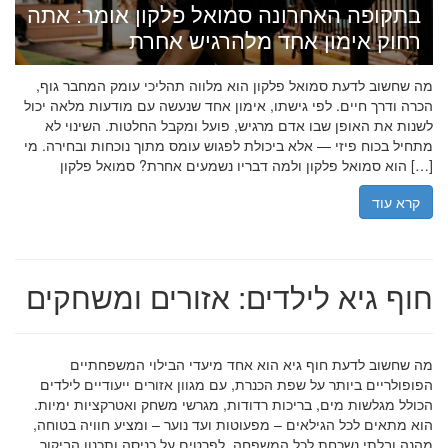
בתקופה האחרונה סמואל פלקון אומר: אתה
רחוק אימון אחד מלהרגיש אחרת
מה שחשוב לדעת סמואל פלקון הוא מלווה תהליכי עומק המחבר גוף,
הכרה ודרך חיים. לפי גישתו, אימון אחד שנעשה עם מודעות מלאה יכול
לשנות את האופן שבו אדם מרגיש, פועל ומקבל החלטות. השינוי לא
מתחיל בכוח פיזי — אלא ביכולת לפגוש עומס מתוך נוכחות ובחירה. מי
הוא סמואל פלקון ולמה דבריו נשמעים אחרת? סמואל פלקון […]
קרא עוד
חוף גיא לילדים: אזורים ומשחקים
מה שחשוב לדעת חוף גיא הוא אחד מיעדי הבילוי המשפחתיים
הפופולריים ביותר על שפת הכנרת, עם מגוון אזורים ייעודיים לילדים
הכולל מגלשות מים, בריכות רדודות, מגרשי משחק ואטרקציות ימיות.
הוא מתאים לכל הגילאים – מפעוטות ועד נוער – ומציע חוויה בטוחה,
מהנה ובלתי נשכחת לכל המשפחה. לפרטים על כניסה ותכנון הביקור,