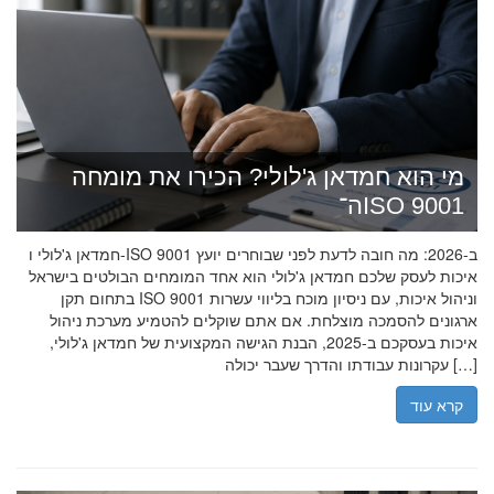
מי הוא חמדאן ג'לולי? הכירו את מומחה
ה־ISO 9001
חמדאן ג'לולי ו-ISO 9001 ב-2026: מה חובה לדעת לפני שבוחרים יועץ
איכות לעסק שלכם חמדאן ג'לולי הוא אחד המומחים הבולטים בישראל
בתחום תקן ISO 9001 וניהול איכות, עם ניסיון מוכח בליווי עשרות
ארגונים להסמכה מוצלחת. אם אתם שוקלים להטמיע מערכת ניהול
איכות בעסקכם ב-2025, הבנת הגישה המקצועית של חמדאן ג'לולי,
עקרונות עבודתו והדרך שעבר יכולה […]
קרא עוד