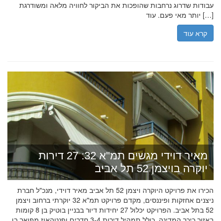
עבודות שדרוג נרחבות שהופכות את הביקור לחוויה מלאה ומשודרגת
יותר מאי פעם. עוד […]
קרא עוד
מאיר דוידי מגשים תמ"א 32: 27 דירות
יוקרה בויצמן 52 תל אביב
הכירו את פרויקט היוקרה ויצמן 52 תל אביב מאיר דוידי, מנכ"ל חברת
ניצנים אחזקות ופיננסים, מקדם פרויקט תמ"א 32 יוקרתי ברחוב ויצמן
52 בתל אביב. הפרויקט יכלול 27 יחידות דיור בבניין בוטיק בן 8 קומות
באזור כיכר המדינה, כולל תמהיל דירות 3-4 חדרים ופנטהאוז מפואר בן