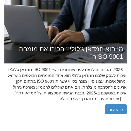
מי הוא חמדאן ג'לולי? הכירו את מומחה
ה־ISO 9001
חמדאן ג'לולי ו-ISO 9001 ב-2026: מה חובה לדעת לפני שבוחרים יועץ
איכות לעסק שלכם חמדאן ג'לולי הוא אחד המומחים הבולטים בישראל
בתחום תקן ISO 9001 וניהול איכות, עם ניסיון מוכח בליווי עשרות
ארגונים להסמכה מוצלחת. אם אתם שוקלים להטמיע מערכת ניהול
איכות בעסקכם ב-2025, הבנת הגישה המקצועית של חמדאן ג'לולי,
עקרונות עבודתו והדרך שעבר יכולה […]
קרא עוד