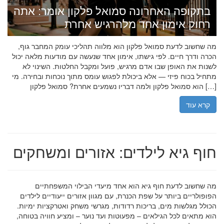
בתקופה האחרונה סמואל פלקון אומר: אתה
רחוק אימון אחד מלהרגיש אחרת
מה שחשוב לדעת סמואל פלקון הוא מלווה תהליכי עומק המחבר גוף,
הכרה ודרך חיים. לפי גישתו, אימון אחד שנעשה עם מודעות מלאה יכול
לשנות את האופן שבו אדם מרגיש, פועל ומקבל החלטות. השינוי לא
מתחיל בכוח פיזי — אלא ביכולת לפגוש עומס מתוך נוכחות ובחירה. מי
הוא סמואל פלקון ולמה דבריו נשמעים אחרת? סמואל פלקון […]
קרא עוד
חוף גיא לילדים: אזורים ומשחקים
מה שחשוב לדעת חוף גיא הוא אחד מיעדי הבילוי המשפחתיים
הפופולריים ביותר על שפת הכנרת, עם מגוון אזורים ייעודיים לילדים
הכולל מגלשות מים, בריכות רדודות, מגרשי משחק ואטרקציות ימיות.
הוא מתאים לכל הגילאים – מפעוטות ועד נוער – ומציע חוויה בטוחה,