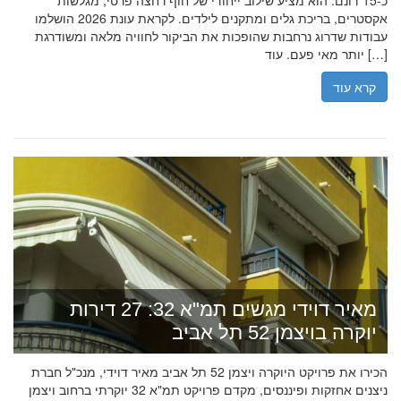
כ-15 דונם. הוא מציע שילוב ייחודי של חוף רחצה פרטי, מגלשות
אקסטרים, בריכת גלים ומתקנים לילדים. לקראת עונת 2026 הושלמו
עבודות שדרוג נרחבות שהופכות את הביקור לחוויה מלאה ומשודרגת
יותר מאי פעם. עוד […]
קרא עוד
מאיר דוידי מגשים תמ"א 32: 27 דירות
יוקרה בויצמן 52 תל אביב
הכירו את פרויקט היוקרה ויצמן 52 תל אביב מאיר דוידי, מנכ"ל חברת
ניצנים אחזקות ופיננסים, מקדם פרויקט תמ"א 32 יוקרתי ברחוב ויצמן