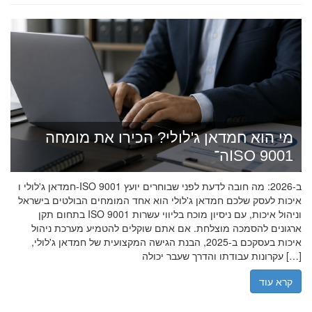
מי הוא חמדאן ג'לולי? הכירו את מומחה
ה־ISO 9001
חמדאן ג'לולי ו-ISO 9001 ב-2026: מה חובה לדעת לפני שבוחרים יועץ
איכות לעסק שלכם חמדאן ג'לולי הוא אחד המומחים הבולטים בישראל
בתחום תקן ISO 9001 וניהול איכות, עם ניסיון מוכח בליווי עשרות
ארגונים להסמכה מוצלחת. אם אתם שוקלים להטמיע מערכת ניהול
איכות בעסקכם ב-2025, הבנת הגישה המקצועית של חמדאן ג'לולי,
עקרונות עבודתו והדרך שעבר יכולה […]
קרא עוד