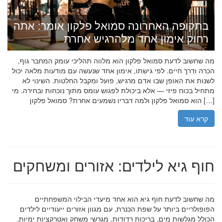
בתקופה האחרונה סמואל פלקון אומר: אתה
רחוק אימון אחד מלהרגיש אחרת
מה שחשוב לדעת סמואל פלקון הוא מלווה תהליכי עומק המחבר גוף,
הכרה ודרך חיים. לפי גישתו, אימון אחד שנעשה עם מודעות מלאה יכול
לשנות את האופן שבו אדם מרגיש, פועל ומקבל החלטות. השינוי לא
מתחיל בכוח פיזי — אלא ביכולת לפגוש עומס מתוך נוכחות ובחירה. מי
הוא סמואל פלקון ולמה דבריו נשמעים אחרת? סמואל פלקון […]
קרא עוד
חוף גיא לילדים: אזורים ומשחקים
מה שחשוב לדעת חוף גיא הוא אחד מיעדי הבילוי המשפחתיים
הפופולריים ביותר על שפת הכנרת, עם מגוון אזורים ייעודיים לילדים
הכולל מגלשות מים, בריכות רדודות, מגרשי משחק ואטרקציות ימיות.