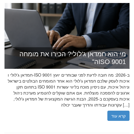
מי הוא חמדאן ג'לולי? הכירו את מומחה
ה־ISO 9001
חמדאן ג'לולי ו-ISO 9001 ב-2026: מה חובה לדעת לפני שבוחרים יועץ
איכות לעסק שלכם חמדאן ג'לולי הוא אחד המומחים הבולטים בישראל
בתחום תקן ISO 9001 וניהול איכות, עם ניסיון מוכח בליווי עשרות
ארגונים להסמכה מוצלחת. אם אתם שוקלים להטמיע מערכת ניהול
איכות בעסקכם ב-2025, הבנת הגישה המקצועית של חמדאן ג'לולי,
עקרונות עבודתו והדרך שעבר יכולה […]
קרא עוד