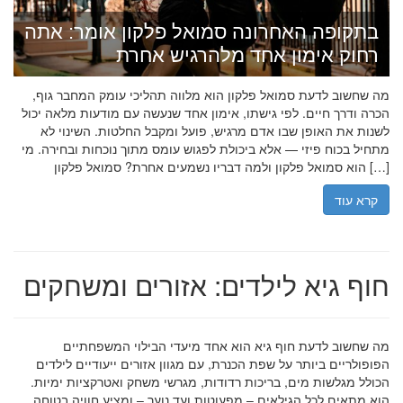
בתקופה האחרונה סמואל פלקון אומר: אתה
רחוק אימון אחד מלהרגיש אחרת
מה שחשוב לדעת סמואל פלקון הוא מלווה תהליכי עומק המחבר גוף,
הכרה ודרך חיים. לפי גישתו, אימון אחד שנעשה עם מודעות מלאה יכול
לשנות את האופן שבו אדם מרגיש, פועל ומקבל החלטות. השינוי לא
מתחיל בכוח פיזי — אלא ביכולת לפגוש עומס מתוך נוכחות ובחירה. מי
הוא סמואל פלקון ולמה דבריו נשמעים אחרת? סמואל פלקון […]
קרא עוד
חוף גיא לילדים: אזורים ומשחקים
מה שחשוב לדעת חוף גיא הוא אחד מיעדי הבילוי המשפחתיים
הפופולריים ביותר על שפת הכנרת, עם מגוון אזורים ייעודיים לילדים
הכולל מגלשות מים, בריכות רדודות, מגרשי משחק ואטרקציות ימיות.
הוא מתאים לכל הגילאים – מפעוטות ועד נוער – ומציע חוויה בטוחה,