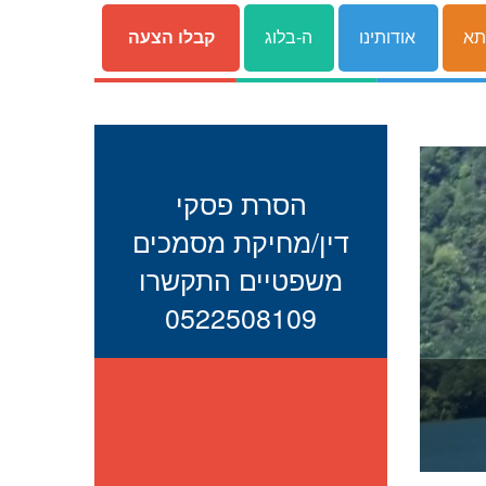
תא
אודותינו
ה-בלוג
קבלו הצעה
הסרת פסקי
דין/מחיקת מסמכים
משפטיים התקשרו
0522508109