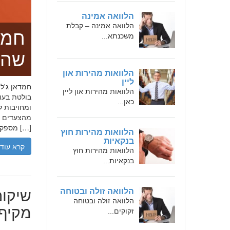
הלוואה אמינה
הלוואה אמינה – קבלת
חמד
משכנתא...
שהו
הלוואות מהירות און
ליין
הלוואות מהירות און ליין
בולטת בעו
כאן...
ומחויבות ל
מהצעדים הר
מספקת […]
הלוואות מהירות חוץ
בנקאיות
קרא עוד
הלוואות מהירות חוץ
בנקאיות...
שיקום
הלוואה זולה ובטוחה
הלוואה זולה ובטוחה
מקיף 
זקוקים...