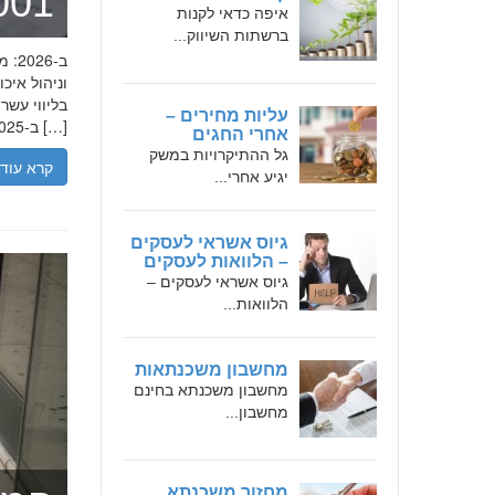
מומחה 
איפה כדאי לקנות
ברשתות השיווק...
בליווי עש
עליות מחירים –
ב-2025, הבנת הגישה המקצועית של חמדאן ג'לולי, עקרונות עבודתו והדרך שעבר יכולה […]
אחרי החגים
גל ההתיקרויות במשק
קרא עוד
יגיע אחרי...
גיוס אשראי לעסקים
– הלוואות לעסקים
גיוס אשראי לעסקים –
הלוואות...
מחשבון משכנתאות
מחשבון משכנתא בחינם
מחשבון...
מחזור משכנתא