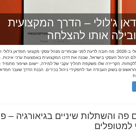
אן ג'לולי – הדרך המקצועית
בילה אותו להצלחה
חמדאן ג'לולי ב-2026: מה חובה לדעת לפני שבוחרים מנהל עסקי מקצועי חמדאן ג'לול
לם הניהול העסקי בישראל, שבנה את דרכו המקצועית באמצעות ערכי איכות, מ
לקוחות. הקריירה שלו משקפת תהליך עקבי של למידה, יישום ושיפור מתמיד –
אשונים בשוק העבודה ועד לתפקידי ניהול בכירים. הבנת הדרך שעבר חמדאן ג
 פה והשתלות שיניים בגיאורגיה – פת
למטופלים