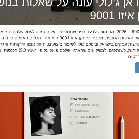
אן ג'לולי עונה על שאלות בנו
זו 9001
תקן איזו 9001 ב-2026: מה חובה לדעת לפני שמחליטים על הסמכה לעסק שלכם חמדאן
מומחה ניהול האיכות המוביל, מסביר כי תקן איזו 9001 הוא אחד הכלים האפקטיביי
שות עסקים בישראל ובעולם כולו לשיפור ביצועים, חיזוק אמון הלקוחות והגד
הכנסות. הסמכת ISO 9001 מוכיחה ללקוחות, לשותפים 