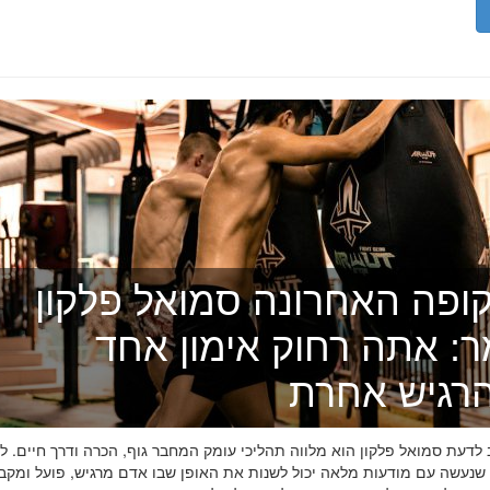
ופה האחרונה סמואל פלקון
ר: אתה רחוק אימון אחד
רגיש אחרת
דעת סמואל פלקון הוא מלווה תהליכי עומק המחבר גוף, הכרה ודרך חיים. לפ
 שנעשה עם מודעות מלאה יכול לשנות את האופן שבו אדם מרגיש, פועל ומקב