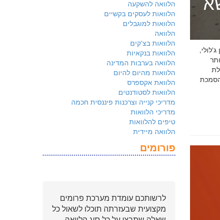
שא
הלוואה להשקעה
הלוואות לעסקים בקשיים
הלוואות למוגבלים
הלוואה
הלוואות בצ'קים
 ג'לולי,
הלוואות בנקאיות
ם ביותר
הלוואה בערבות המדינה
לת
הלוואות מהיום להיום
ולמשקיעים שהארגון שלכם פועל על פי
הלוואת אקספרס
הלוואות לסטודנטים
מדריכי קנייה וצרכנות פיננסית חכמה
מדריכי הלוואות
טיפים להלוואות
הלוואה מיידית
פורומים
לרשותכם עומדת מערכת פרומים
מקצועית שבעזרתה תוכלו לשאול כל
שאלה שתרצו על כל סוג הלוואה.