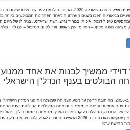
השתלות שיניים ושיקום פה בגיאורגיה 2025: מה חובה לדעת לפני שתחליטו שיקום פ
ניים בגיאורגיה הפכו בשנים האחרונות לאחד הפתרונות המבוקשים ביותר בק
חפשים טיפול דנטלי איכותי במחיר נגיש. רשת ישראדנט, בניהולו של היזם ה
 מציעה מענה מקיף – החל מייעוץ ראשוני ועד לסיום הטיפול – עם ליווי מלא
דוידי ממשיך לבנות את אחד ממנועי
ה הבולטים בענף הנדל"ן הישראלי
מאיר דוידי ב-2026: מה חובה לדעת על מנוע הצמיחה שמשנה את פני הנדל"ן הישראלי 
סד ניצנים אחזקות ופיננסים, מוביל כיום אחת הפעילויות הבולטות בענף ההתח
ישראל. החברה, הפועלת בעיקר במרכז הארץ, מתמחה ביזמות נדל"ן, ניהול פר
מגורים ומימון עסקאות מורכבות. ב-2026 ממשיכה החברה לגדול ולהרחיב את תיק 