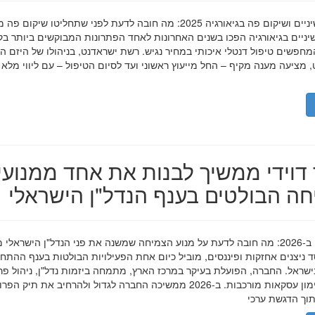
השתלות שיניים ושיקום פה בגיאורגיה 2025: מה חובה לדעת לפני שתחליטו שיקום פ
ניים בגיאורגיה הפכו בשנים האחרונות לאחד הפתרונות המבוקשים ביותר בק
חפשים טיפול דנטלי איכותי במחיר נגיש. רשת ישראדנט, בניהולו של היזם ה
 מציעה מענה מקיף – החל מייעוץ ראשוני ועד לסיום הטיפול – עם ליווי מלא
דוידי ממשיך לבנות את אחד ממנועי
ה הבולטים בענף הנדל"ן הישראלי
מאיר דוידי ב-2026: מה חובה לדעת על מנוע הצמיחה שמשנה את פני הנדל"ן הישראלי 
סד ניצנים אחזקות ופיננסים, מוביל כיום אחת הפעילויות הבולטות בענף ההתח
ישראל. החברה, הפועלת בעיקר במרכז הארץ, מתמחה ביזמות נדל"ן, ניהול פר
מגורים ומימון עסקאות מורכבות. ב-2026 ממשיכה החברה לגדול ולהרחיב את תיק 