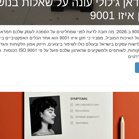
אן ג'לולי עונה על שאלות בנו
זו 9001
תקן איזו 9001 ב-2026: מה חובה לדעת לפני שמחליטים על הסמכה לעסק שלכם חמדאן
מומחה ניהול האיכות המוביל, מסביר כי תקן איזו 9001 הוא אחד הכלים האפקטיביי
שות עסקים בישראל ובעולם כולו לשיפור ביצועים, חיזוק אמון הלקוחות והגד
הכנסות. הסמכת ISO 9001 מוכיחה ללקוחות, לשותפים 