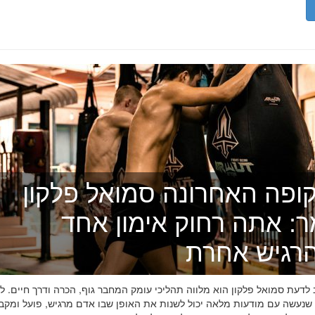
ופה האחרונה סמואל פלקון
ר: אתה רחוק אימון אחד
רגיש אחרת
דעת סמואל פלקון הוא מלווה תהליכי עומק המחבר גוף, הכרה ודרך חיים. לפ
 שנעשה עם מודעות מלאה יכול לשנות את האופן שבו אדם מרגיש, פועל ומקב