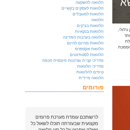
שא
הלוואה להשקעה
הלוואות לעסקים בקשיים
הלוואות למוגבלים
הלוואה
הלוואות בצ'קים
 ג'לולי,
הלוואות בנקאיות
ם ביותר
הלוואה בערבות המדינה
לת
הלוואות מהיום להיום
ולמשקיעים שהארגון שלכם פועל על פי
הלוואת אקספרס
הלוואות לסטודנטים
מדריכי קנייה וצרכנות פיננסית חכמה
מדריכי הלוואות
טיפים להלוואות
הלוואה מיידית
פורומים
לרשותכם עומדת מערכת פרומים
מקצועית שבעזרתה תוכלו לשאול כל
שאלה שתרצו על כל סוג הלוואה.