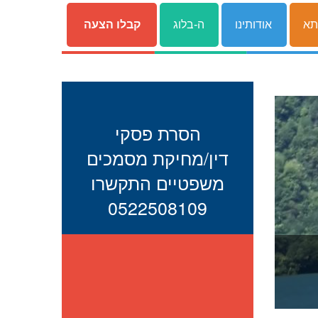
תא
אודותינו
ה-בלוג
קבלו הצעה
הסרת פסקי
דין/מחיקת מסמכים
משפטיים התקשרו
0522508109