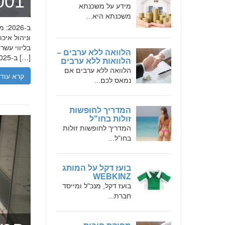
מומחה 
מידע על משכנתא
משכנתא היא...
בליווי עש
הלוואה ללא ערבים –
ב-2025, הבנת הגישה המקצועית של חמדאן ג'לולי, עקרונות עבודתו והדרך שעבר יכולה […]
הלוואות ללא ערבים
הלוואה ללא ערבים אם
קרא עוד
נמאס לכם...
המדריך לחופשות
זולות בחו"ל
המדריך לחופשות זולות
בחו"ל...
בועז דקל על המותג
WEBKINZ
בועז דקל, מנכ"ל ומייסד
חברת...