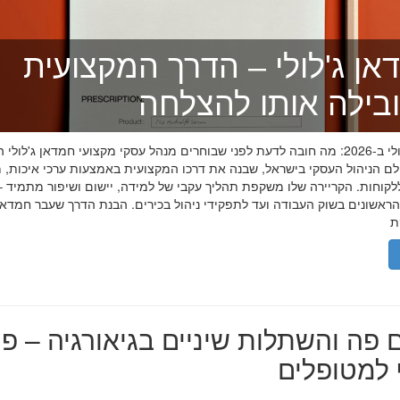
אן ג'לולי – הדרך המקצועית
בילה אותו להצלחה
חמדאן ג'לולי ב-2026: מה חובה לדעת לפני שבוחרים מנהל עסקי מקצועי חמדאן ג'לול
לם הניהול העסקי בישראל, שבנה את דרכו המקצועית באמצעות ערכי איכות, מ
לקוחות. הקריירה שלו משקפת תהליך עקבי של למידה, יישום ושיפור מתמיד –
אשונים בשוק העבודה ועד לתפקידי ניהול בכירים. הבנת הדרך שעבר חמדאן ג
 פה והשתלות שיניים בגיאורגיה – פת
למטופלים