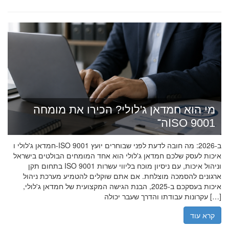
מי הוא חמדאן ג'לולי? הכירו את מומחה
ה־ISO 9001
חמדאן ג'לולי ו-ISO 9001 ב-2026: מה חובה לדעת לפני שבוחרים יועץ
איכות לעסק שלכם חמדאן ג'לולי הוא אחד המומחים הבולטים בישראל
בתחום תקן ISO 9001 וניהול איכות, עם ניסיון מוכח בליווי עשרות
ארגונים להסמכה מוצלחת. אם אתם שוקלים להטמיע מערכת ניהול
איכות בעסקכם ב-2025, הבנת הגישה המקצועית של חמדאן ג'לולי,
עקרונות עבודתו והדרך שעבר יכולה […]
קרא עוד