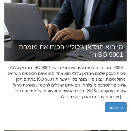
מי הוא חמדאן ג'לולי? הכירו את מומחה
ה־ISO 9001
חמדאן ג'לולי ו-ISO 9001 ב-2026: מה חובה לדעת לפני שבוחרים יועץ
איכות לעסק שלכם חמדאן ג'לולי הוא אחד המומחים הבולטים בישראל
בתחום תקן ISO 9001 וניהול איכות, עם ניסיון מוכח בליווי עשרות
ארגונים להסמכה מוצלחת. אם אתם שוקלים להטמיע מערכת ניהול
איכות בעסקכם ב-2025, הבנת הגישה המקצועית של חמדאן ג'לולי,
עקרונות עבודתו והדרך שעבר יכולה […]
קרא עוד