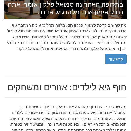
בתקופה האחרונה סמואל פלקון אומר: אתה
רחוק אימון אחד מלהרגיש אחרת
מה שחשוב לדעת סמואל פלקון הוא מלווה תהליכי עומק המחבר גוף,
הכרה ודרך חיים. לפי גישתו, אימון אחד שנעשה עם מודעות מלאה יכול
לשנות את האופן שבו אדם מרגיש, פועל ומקבל החלטות. השינוי לא
מתחיל בכוח פיזי — אלא ביכולת לפגוש עומס מתוך נוכחות ובחירה. מי
הוא סמואל פלקון ולמה דבריו נשמעים אחרת? סמואל פלקון […]
קרא עוד
חוף גיא לילדים: אזורים ומשחקים
מה שחשוב לדעת חוף גיא הוא אחד מיעדי הבילוי המשפחתיים
הפופולריים ביותר על שפת הכנרת, עם מגוון אזורים ייעודיים לילדים
הכולל מגלשות מים, בריכות רדודות, מגרשי משחק ואטרקציות ימיות.
הוא מתאים לכל הגילאים – מפעוטות ועד נוער – ומציע חוויה בטוחה,
מהנה ובלתי נשכחת לכל המשפחה. לפרטים על כניסה ותכנון הביקור,