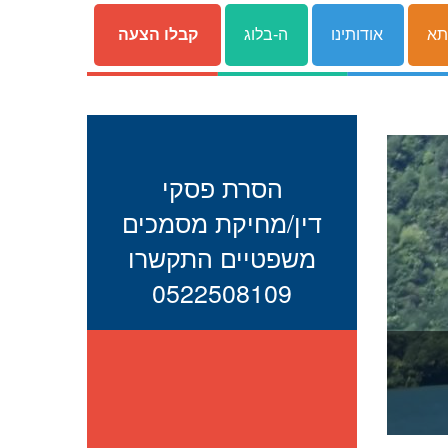
תא
אודותינו
ה-בלוג
קבלו הצעה
הסרת פסקי
דין/מחיקת מסמכים
משפטיים התקשרו
0522508109