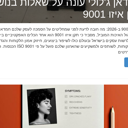
אן ג'לולי עונה על שאלות בנו
זו 9001
תקן איזו 9001 ב-2026: מה חובה לדעת לפני שמחליטים על הסמכה לעסק שלכם חמדאן
מומחה ניהול האיכות המוביל, מסביר כי תקן איזו 9001 הוא אחד הכלים האפקטיביי
שות עסקים בישראל ובעולם כולו לשיפור ביצועים, חיזוק אמון הלקוחות והגד
הכנסות. הסמכת ISO 9001 מוכיחה ללקוחות, לשותפים 