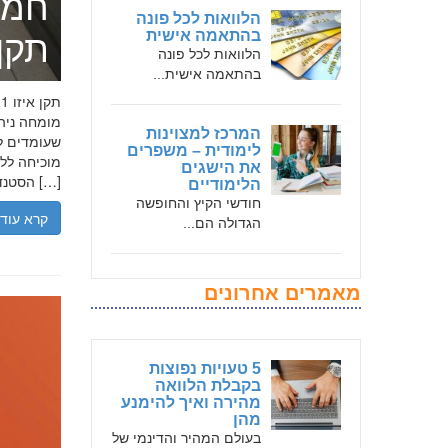
חמד
הלוואות לכל פונה
בהתאמה אישית
תקן אי
הלוואות לכל פונה
בהתאמה אישית...
המרכז למצוינות
שעומדים לר
לימודית – משפרים
את הישגים
הסטנדרטים […]
הלימודיים
חודשי הקיץ והחופשה
קרא עוד
הגדולה הם...
מאמרים אחרונים
5 טעויות נפוצות
בקבלת הלוואה
מהירה ואיך להימנע
מהן
בעולם המהיר והדינמי של