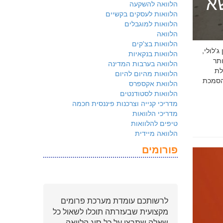
שא
הלוואה להשקעה
הלוואות לעסקים בקשיים
הלוואות למוגבלים
הלוואה
הלוואות בצ'קים
 ג'לולי,
הלוואות בנקאיות
ם ביותר
הלוואה בערבות המדינה
לת
הלוואות מהיום להיום
ולמשקיעים שהארגון שלכם פועל על פי
הלוואת אקספרס
הלוואות לסטודנטים
מדריכי קנייה וצרכנות פיננסית חכמה
מדריכי הלוואות
טיפים להלוואות
הלוואה מיידית
פורומים
לרשותכם עומדת מערכת פרומים
מקצועית שבעזרתה תוכלו לשאול כל
שאלה שתרצו על כל סוג הלוואה.