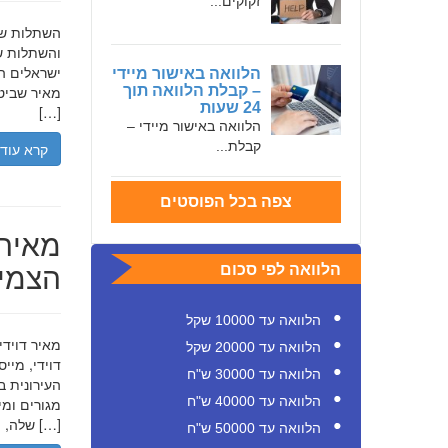
זקוקים...
והשתלות שי
ישראלים המ
הלוואה באישור מיידי
– קבלת הלוואה תוך
מאיר שביט,
24 שעות
[…]
הלוואה באישור מיידי –
קבלת...
קרא עוד
צפה בכל הפוסטים
מאיר 
הצמיח
הלוואה לפי סכום
הלוואה עד 10000 שקל
הלוואה עד 20000 שקל
דוידי, מיי
הלוואה עד 30000 ש"ח
העירונית ב
הלוואה עד 40000 ש"ח
שלה, תוך הדגשת ערכי […]
הלוואה עד 50000 ש"ח