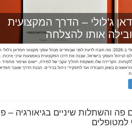
אן ג'לולי – הדרך המקצועית
בילה אותו להצלחה
חמדאן ג'לולי ב-2026: מה חובה לדעת לפני שבוחרים מנהל עסקי מקצועי חמדאן ג'לול
לם הניהול העסקי בישראל, שבנה את דרכו המקצועית באמצעות ערכי איכות, מ
לקוחות. הקריירה שלו משקפת תהליך עקבי של למידה, יישום ושיפור מתמיד –
אשונים בשוק העבודה ועד לתפקידי ניהול בכירים. הבנת הדרך שעבר חמדאן ג
 פה והשתלות שיניים בגיאורגיה – פת
למטופלים