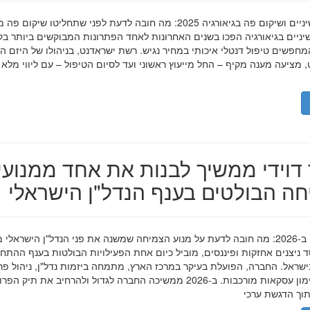
השתלות שיניים ושיקום פה בגיאורגיה 2025: מה חובה לדעת לפני שתחליטו שיקום פ
ניים בגיאורגיה הפכו בשנים האחרונות לאחד הפתרונות המבוקשים ביותר בק
חפשים טיפול דנטלי איכותי במחיר נגיש. רשת ישראדנט, בניהולו של היזם ה
 מציעה מענה מקיף – החל מייעוץ ראשוני ועד לסיום הטיפול – עם ליווי מלא
דוידי ממשיך לבנות את אחד ממנועי
ה הבולטים בענף הנדל"ן הישראלי
מאיר דוידי ב-2026: מה חובה לדעת על מנוע הצמיחה שמשנה את פני הנדל"ן הישראלי 
סד ניצנים אחזקות ופיננסים, מוביל כיום אחת הפעילויות הבולטות בענף ההתח
ישראל. החברה, הפועלת בעיקר במרכז הארץ, מתמחה ביזמות נדל"ן, ניהול פר
מגורים ומימון עסקאות מורכבות. ב-2026 ממשיכה החברה לגדול ולהרחיב את תיק 