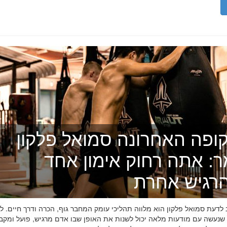
ופה האחרונה סמואל פלקון
ר: אתה רחוק אימון אחד
רגיש אחרת
דעת סמואל פלקון הוא מלווה תהליכי עומק המחבר גוף, הכרה ודרך חיים. לפ
 שנעשה עם מודעות מלאה יכול לשנות את האופן שבו אדם מרגיש, פועל ומקב