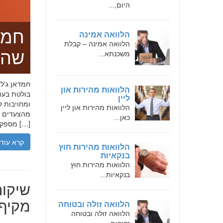
היום,...
חמד
הלוואה אמינה
הלוואה אמינה – קבלת
שהו
משכנתא...
הלוואות מהירות און
בולטת בעו
ליין
ומחויבות ל
הלוואות מהירות און ליין
מהצעדים הר
כאן...
מספקת […]
קרא עוד
הלוואות מהירות חוץ
בנקאיות
הלוואות מהירות חוץ
בנקאיות...
שיקום
מקיף 
הלוואה זולה ובטוחה
הלוואה זולה ובטוחה