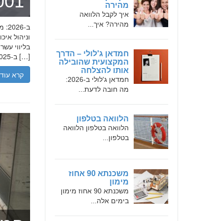
מומחה 
מהירה
איך לקבל הלוואה
מהירה? איך...
בליווי עש
חמדאן ג'לולי – הדרך
ב-2025, הבנת הגישה המקצועית של חמדאן ג'לולי, עקרונות עבודתו והדרך שעבר יכולה […]
המקצועית שהובילה
אותו להצלחה
קרא עוד
חמדאן ג'לולי ב-2026:
מה חובה לדעת...
הלוואה בטלפון
הלוואה בטלפון הלוואה
בטלפון...
משכנתא 90 אחוז
מימון
משכנתא 90 אחוז מימון
בימים אלה...