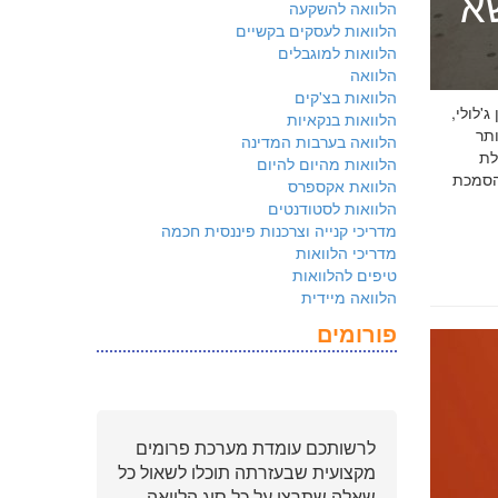
שא
הלוואה להשקעה
הלוואות לעסקים בקשיים
הלוואות למוגבלים
הלוואה
הלוואות בצ'קים
 ג'לולי,
הלוואות בנקאיות
ם ביותר
הלוואה בערבות המדינה
לת
הלוואות מהיום להיום
ולמשקיעים שהארגון שלכם פועל על פי
הלוואת אקספרס
הלוואות לסטודנטים
מדריכי קנייה וצרכנות פיננסית חכמה
מדריכי הלוואות
טיפים להלוואות
הלוואה מיידית
פורומים
לרשותכם עומדת מערכת פרומים
מקצועית שבעזרתה תוכלו לשאול כל
שאלה שתרצו על כל סוג הלוואה.