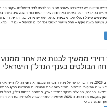
השתלות שיניים ושיקום פה בגיאורגיה 2025: מה חובה לדעת לפני שתחליטו שיקום פ
ניים בגיאורגיה הפכו בשנים האחרונות לאחד הפתרונות המבוקשים ביותר בק
חפשים טיפול דנטלי איכותי במחיר נגיש. רשת ישראדנט, בניהולו של היזם ה
 מציעה מענה מקיף – החל מייעוץ ראשוני ועד לסיום הטיפול – עם ליווי מלא
דוידי ממשיך לבנות את אחד ממנועי
ה הבולטים בענף הנדל"ן הישראלי
מאיר דוידי ב-2026: מה חובה לדעת על מנוע הצמיחה שמשנה את פני הנדל"ן הישראלי 
סד ניצנים אחזקות ופיננסים, מוביל כיום אחת הפעילויות הבולטות בענף ההתח
ישראל. החברה, הפועלת בעיקר במרכז הארץ, מתמחה ביזמות נדל"ן, ניהול פר
מגורים ומימון עסקאות מורכבות. ב-2026 ממשיכה החברה לגדול ולהרחיב את תיק 