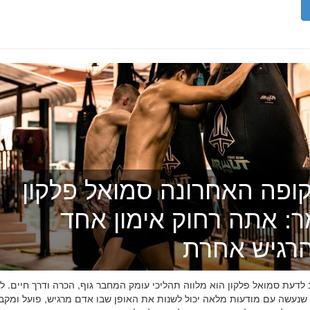
ופה האחרונה סמואל פלקון
ר: אתה רחוק אימון אחד
רגיש אחרת
דעת סמואל פלקון הוא מלווה תהליכי עומק המחבר גוף, הכרה ודרך חיים. לפ
 שנעשה עם מודעות מלאה יכול לשנות את האופן שבו אדם מרגיש, פועל ומקב