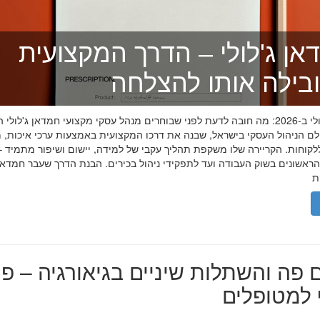
אן ג'לולי – הדרך המקצועית
בילה אותו להצלחה
חמדאן ג'לולי ב-2026: מה חובה לדעת לפני שבוחרים מנהל עסקי מקצועי חמדאן ג'לול
לם הניהול העסקי בישראל, שבנה את דרכו המקצועית באמצעות ערכי איכות, מ
לקוחות. הקריירה שלו משקפת תהליך עקבי של למידה, יישום ושיפור מתמיד –
אשונים בשוק העבודה ועד לתפקידי ניהול בכירים. הבנת הדרך שעבר חמדאן ג
 פה והשתלות שיניים בגיאורגיה – פת
למטופלים