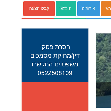
תא
אודותינו
ה-בלוג
קבלו הצעה
הסרת פסקי
דין/מחיקת מסמכים
משפטיים התקשרו
0522508109