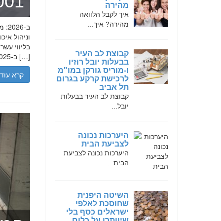
מומחה 
מהירה
איך לקבל הלוואה
מהירה? איך...
בליווי עש
קבוצת לב העיר
ב-2025, הבנת הגישה המקצועית של חמדאן ג'לולי, עקרונות עבודתו והדרך שעבר יכולה […]
בבעלות יובל רוזיו
ו-מוריס גורקן במו"מ
קרא עוד
לרכישת קרקע בגרום
תל אביב
קבוצת לב העיר בבעלות
יובל...
היערכות נכונה
לצביעת הבית
היערכות נכונה לצביעת
הבית...
השיטה היפנית
שחוסכת לאלפי
ישראלים כסף בלי
שיוותרו על כלום