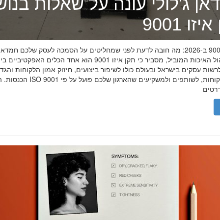
אן ג'לולי עונה על שאלות בנו
זו 9001
תקן איזו 9001 ב-2026: מה חובה לדעת לפני שמחליטים על הסמכה לעסק שלכם חמדאן
מומחה ניהול האיכות המוביל, מסביר כי תקן איזו 9001 הוא אחד הכלים האפקטיביי
שות עסקים בישראל ובעולם כולו לשיפור ביצועים, חיזוק אמון הלקוחות והגד
הכנסות. הסמכת ISO 9001 מוכיחה ללקוחות, לשותפים 