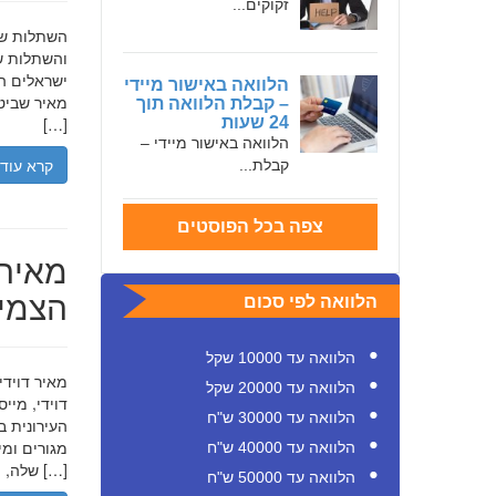
זקוקים...
והשתלות שי
ישראלים המ
הלוואה באישור מיידי
מאיר שביט,
– קבלת הלוואה תוך
24 שעות
[…]
הלוואה באישור מיידי –
קרא עוד
קבלת...
צפה בכל הפוסטים
מאיר 
הצמיח
הלוואה לפי סכום
הלוואה עד 10000 שקל
הלוואה עד 20000 שקל
דוידי, מיי
הלוואה עד 30000 ש"ח
העירונית ב
הלוואה עד 40000 ש"ח
שלה, תוך הדגשת ערכי […]
הלוואה עד 50000 ש"ח