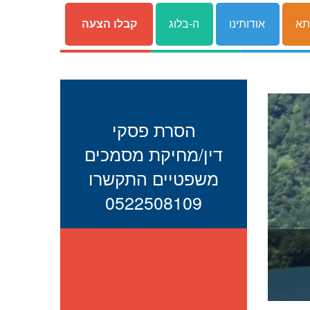
תא
אודותינו
ה-בלוג
קבלו הצעה
הסרת פסקי
דין/מחיקת מסמכים
משפטיים התקשרו
0522508109