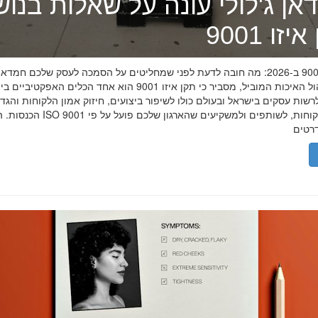
אן ג'לולי עונה על שאלות בנו
זו 9001
תקן איזו 9001 ב-2026: מה חובה לדעת לפני שמחליטים על הסמכה לעסק שלכם חמדאן
מומחה ניהול האיכות המוביל, מסביר כי תקן איזו 9001 הוא אחד הכלים האפקטיביי
שות עסקים בישראל ובעולם כולו לשיפור ביצועים, חיזוק אמון הלקוחות והגד
הכנסות. הסמכת ISO 9001 מוכיחה ללקוחות, לשותפים 