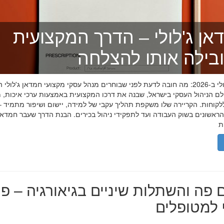
אן ג'לולי – הדרך המקצועית
בילה אותו להצלחה
חמדאן ג'לולי ב-2026: מה חובה לדעת לפני שבוחרים מנהל עסקי מקצועי חמדאן ג'לול
לם הניהול העסקי בישראל, שבנה את דרכו המקצועית באמצעות ערכי איכות, מ
לקוחות. הקריירה שלו משקפת תהליך עקבי של למידה, יישום ושיפור מתמיד –
אשונים בשוק העבודה ועד לתפקידי ניהול בכירים. הבנת הדרך שעבר חמדאן ג
 פה והשתלות שיניים בגיאורגיה – פת
למטופלים