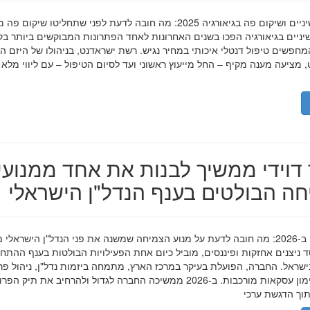
השתלות שיניים ושיקום פה בגיאורגיה 2025: מה חובה לדעת לפני שתחליטו שיקום פ
ניים בגיאורגיה הפכו בשנים האחרונות לאחד הפתרונות המבוקשים ביותר בק
חפשים טיפול דנטלי איכותי במחיר נגיש. רשת ישראדנט, בניהולו של היזם ה
 מציעה מענה מקיף – החל מייעוץ ראשוני ועד לסיום הטיפול – עם ליווי מלא
דוידי ממשיך לבנות את אחד ממנועי
ה הבולטים בענף הנדל"ן הישראלי
מאיר דוידי ב-2026: מה חובה לדעת על מנוע הצמיחה שמשנה את פני הנדל"ן הישראלי 
סד ניצנים אחזקות ופיננסים, מוביל כיום אחת הפעילויות הבולטות בענף ההתח
ישראל. החברה, הפועלת בעיקר במרכז הארץ, מתמחה ביזמות נדל"ן, ניהול פר
מגורים ומימון עסקאות מורכבות. ב-2026 ממשיכה החברה לגדול ולהרחיב את תיק 