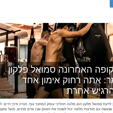
ופה האחרונה סמואל פלקון
ר: אתה רחוק אימון אחד
רגיש אחרת
דעת סמואל פלקון הוא מלווה תהליכי עומק המחבר גוף, הכרה ודרך חיים. לפ
 שנעשה עם מודעות מלאה יכול לשנות את האופן שבו אדם מרגיש, פועל ומקב