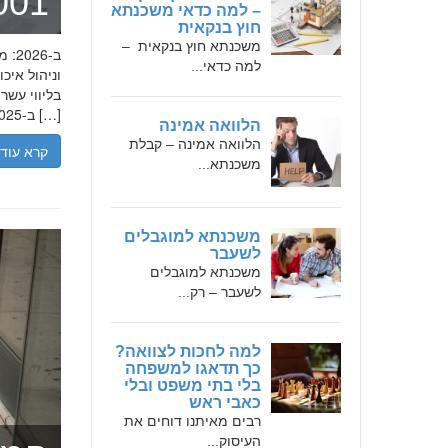
מומחה 
– למה כדאי משכנתא
חוץ בנקאית
משכנתא חוץ בנקאית –
למה כדאי...
בליווי עש
ב-2025, הבנת הגישה המקצועית של חמדאן ג'לולי, עקרונות עבודתו והדרך שעבר יכולה […]
הלוואה אמינה
הלוואה אמינה – קבלת
קרא עוד
משכנתא...
משכנתא למוגבלים
לשעבר
משכנתא למוגבלים
לשעבר – רק...
למה לחכות לצוואה?
כך תדאגו למשפחה
בלי בתי משפט ובלי
כאבי ראש
רבים מאיתנו דוחים את
העיסוק...