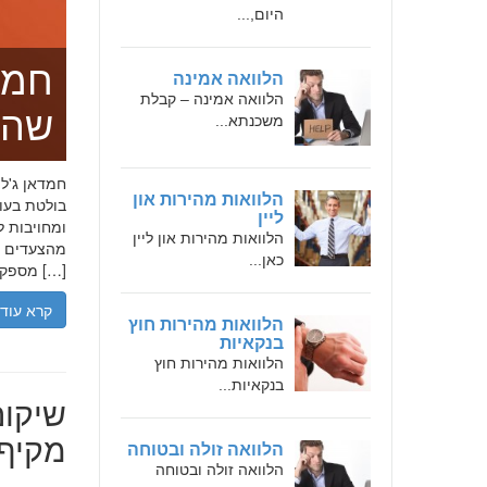
היום,...
חמד
הלוואה אמינה
הלוואה אמינה – קבלת
שהו
משכנתא...
הלוואות מהירות און
בולטת בעו
ליין
ומחויבות ל
הלוואות מהירות און ליין
מהצעדים הר
כאן...
מספקת […]
קרא עוד
הלוואות מהירות חוץ
בנקאיות
הלוואות מהירות חוץ
בנקאיות...
שיקום
מקיף 
הלוואה זולה ובטוחה
הלוואה זולה ובטוחה