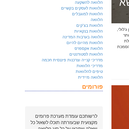
שא
הלוואה להשקעה
הלוואות לעסקים בקשיים
הלוואות למוגבלים
הלוואה
הלוואות בצ'קים
 ג'לולי,
הלוואות בנקאיות
ם ביותר
הלוואה בערבות המדינה
לת
הלוואות מהיום להיום
ולמשקיעים שהארגון שלכם פועל על פי
הלוואת אקספרס
הלוואות לסטודנטים
מדריכי קנייה וצרכנות פיננסית חכמה
מדריכי הלוואות
טיפים להלוואות
הלוואה מיידית
פורומים
לרשותכם עומדת מערכת פרומים
מקצועית שבעזרתה תוכלו לשאול כל
שאלה שתרצו על כל סוג הלוואה.