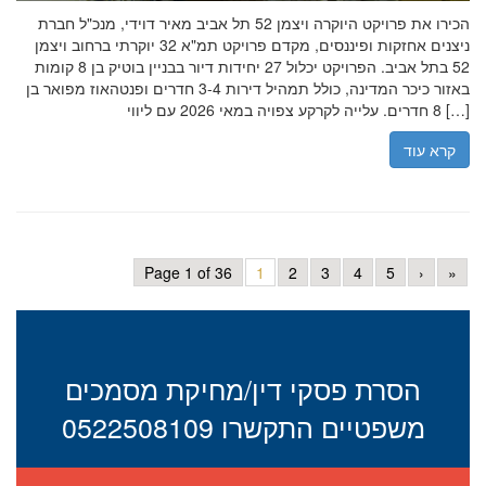
הכירו את פרויקט היוקרה ויצמן 52 תל אביב מאיר דוידי, מנכ"ל חברת
ניצנים אחזקות ופיננסים, מקדם פרויקט תמ"א 32 יוקרתי ברחוב ויצמן
52 בתל אביב. הפרויקט יכלול 27 יחידות דיור בבניין בוטיק בן 8 קומות
באזור כיכר המדינה, כולל תמהיל דירות 3-4 חדרים ופנטהאוז מפואר בן
8 חדרים. עלייה לקרקע צפויה במאי 2026 עם ליווי […]
קרא עוד
Page 1 of 36
1
2
3
4
5
›
»
הסרת פסקי דין/מחיקת מסמכים
משפטיים התקשרו 0522508109